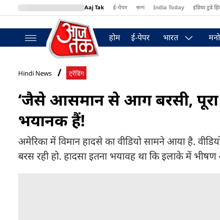
Aaj Tak
ई-पेपर
বাংলা
India Today
इंडिया टुडे हिं
MumbaiTak
BT Bazaar
Cosmopolitan
Harper's Bazaar
Northea
होम
ई-पेपर
भारत
मनो
Hindi News
ट्रेंडिंग
‘जैसे आसमान से आग बरसी, पूरा 
भयानक हैं!
अमेरिका में विमान हादसे का वीडियो सामने आया है. वीडि
बरस रही हो. हादसा इतना भयावह था कि इलाके में भ