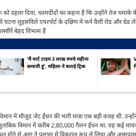
लाके को दहला दिया. चश्मदीदों का कहना है कि उन्होंने तेज धमाक
ा लुइसविले एयरपोर्ट के दक्षिण में फर्न वैली रोड और ग्रेड ल
ीरें बेहद विभत्स हैं
'मैं पार्ट टाइम 3 लाख रुपये महीना
कमाती हूं', महिला ने बताई ट्रिक
र
े विमान में मौजूद जेट ईंधन की भारी मात्रा एक बड़ी वजह थी. उन्ह
ताबिक विमान में करीब 2,80,000 गैलन ईंधन था. यह कई मायनों
 में ईंधन होने से आग ने पलभर में विकराल रूप ले लिया और आसपास