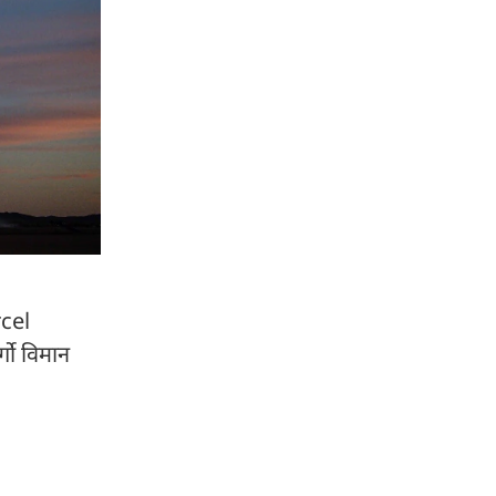
rcel
्गो विमान