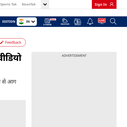
Sports Tak
KisanTak
Sign In
IN
EDITION
Feedback
वीडियो
ADVERTISEMENT
ान से आग