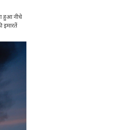
ा हुआ नीचे
 इमारतें