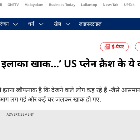
दी
GNTTV
Malayalam
Business Today
Lallantop
NewsTak
UPTak
st
Brides Today
Reader’s Digest
Astro Tak
रंजन
धर्म
खेल
लाइफस्टाइल
इलाका खाक…’ US प्लेन क्रैश के ये 
यो इतना खौफनाक है कि देखने वाले लोग कह रहे हैं -जैसे आसम
ीषण आग लग गई और कई घर जलकर खाक हो गए.
ADVERTISEMENT