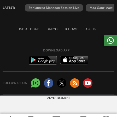
LATEST:
Parliament Monsoon Session Live
Maa Gauri Aarti
INDIA TODAY
DAILYO
ICHOWK
ARCHIVE
DOWNLOAD APP
FOLLOW US ON
ADVERTISEMENT
Copyright © 2026 Living Media India Limited. For reprint rights:
Syndications
Today