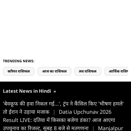
TRENDING NEWS:
करियर राशिफल
आज का राशिफल
लव राशिफल
आर्थिक राशिफ
Latest News in Hindi
»
'बेवकूफ की हवा निकल गई...', ट्रंप ने कैंसिल किए 'भीषण हमले'
तो ईरान ने उड़ाया मजाक
|
Datia Upchunav 2026
Result LIVE: दतिया में किसका बजेगा डंका? आज आएगा
उपचुनाव का रिजल्ट, सुबह 8 बजे से मतगणना
|
Manjalpur