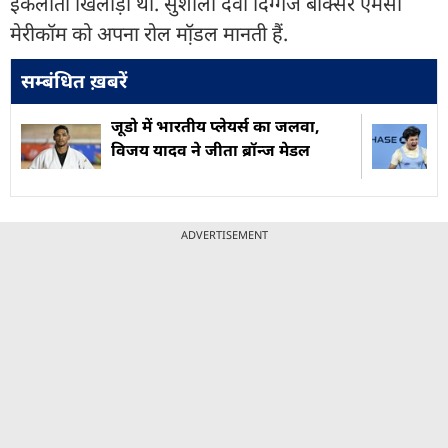
इकलौती खिलाड़ी थी. सुशीला देवी दिग्गज बॉक्सर एमसी
मेरीकॉम को अपना रोल मॉ़डल मानती हैं.
सम्बंधित ख़बरें
जूडो में भारतीय प्लेयर्स का जलवा,
विजय यादव ने जीता ब्रॉन्ज मेडल
ADVERTISEMENT