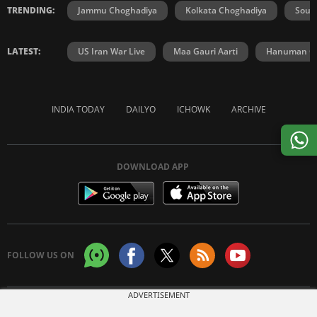
TRENDING:
Jammu Choghadiya
Kolkata Choghadiya
Sout
LATEST:
US Iran War Live
Maa Gauri Aarti
Hanuman Ch
INDIA TODAY
DAILYO
ICHOWK
ARCHIVE
DOWNLOAD APP
FOLLOW US ON
ADVERTISEMENT
Copyright © 2026 Living Media India Limited. For reprint rights:
Syndications