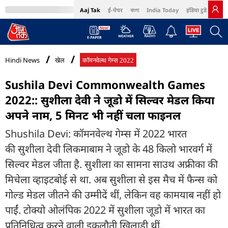
Aaj Tak
ई-पेपर
বাংলা
India Today
इंडिया टुडे हिंदी
MumbaiTak
BT Bazaar
Cosmopolitan
Harper's Bazaar
Northeast
Bri
Hindi News
खेल
कॉमनवेल्थ गेम्स 2022
Sushila Devi Commonwealth Games
2022:: सुशीला देवी ने जूडो में सिल्वर मेडल किया
अपने नाम, 5 मिनट भी नहीं चला फाइनल
Shushila Devi: कॉमनवेल्थ गेम्स में 2022 भारत
की सुशीला देवी लिकमाबाम ने जूडो के 48 किलो भारवर्ग में
सिल्वर मेडल जीता है. सुशीला का सामना साउथ अफ्रीका की
मिचेला व्हाइटबोई से था. अब सुशीला से इस मैच में फैन्स को
गोल्ड मेडल जीतने की उम्मीदें थीं, लेकिन वह कामयाब नहीं हो
पाईं. टोक्यो ओलंपिक 2022 में सुशीला जूडो में भारत का
प्रतिनिधित्व करने वाली इकलौती खिलाड़ी थीं.