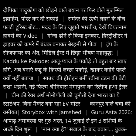
दीपिका पादुकोण को छोड़ने वाले बयान पर फिर बोले मुजम्मिल
इब्राहिम, पोस्ट कर दी सफाई
|
समंदर की ऊंची लहरों के बीच
पलटी टूरिस्ट बोट... मदद के लिए जूझते भारतीय, देखें वियतनाम
हादसे का Video
|
गांजा ढोने से किया इनकार, हिस्ट्रीशीटर ने
ड्राइवर को कमरे में बंधक बनाकर बेरहमी से पीटा
|
ट्रंप के
सीजफायर का अंत, मिडिल ईस्ट में छिड़ा भीषण महायुद्ध!
|
Kaddu ke Pakode: आलू-प्याज के पकौड़े तो बहुत बार खाए
होंगे, अब बनाएं कद्दू के क्रिस्पी लच्छा पकौड़े, खाकर कहेंगे पहले
क्यों नहीं बताया
|
साउथ की हीरोइन बनीं रवीना टंडन की बेटी
राशा थडानी, नई फिल्म श्रीनिवास मंगापुरम का रिलीज हुआ ट्रेलर
|
चीन की रेयर अर्थ मोनोपॉली को चुनौती देगा भारत का ये
स्टार्टअप, बिना मैग्नेट बना रहा EV मोटर
|
कानपुर वाले चचा की
वसीयत| Storybox with Jamshed
|
Guru Asta 2026:
आषाढ़ अमावस्या पर गुरु अस्त, 14 जुलाई से इन 3 राशियों के
अच्छे दिन शुरू
|
'नाम क्या है?' सवाल के बाद बवाल... युवक-