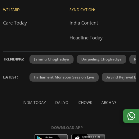
WELFARE:
SYNDICATION:
Care Today
India Content
Headline Today
TRENDING:
Jammu Choghadiya
Darjeeling Choghadiya
Ra
LATEST:
Parliament Monsoon Session Live
Arvind Kejriwal E2
INDIA TODAY
DAILYO
ICHOWK
ARCHIVE
DOWNLOAD APP