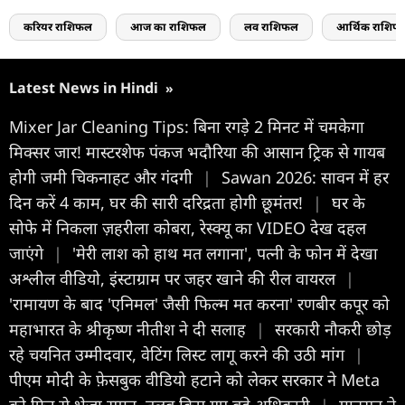
करियर राशिफल
आज का राशिफल
लव राशिफल
आर्थिक राशिफ
Latest News in Hindi
»
Mixer Jar Cleaning Tips: बिना रगड़े 2 मिनट में चमकेगा
मिक्सर जार! मास्टरशेफ पंकज भदौरिया की आसान ट्रिक से गायब
होगी जमी चिकनाहट और गंदगी
|
Sawan 2026: सावन में हर
दिन करें 4 काम, घर की सारी दरिद्रता होगी छूमंतर!
|
घर के
सोफे में निकला ज़हरीला कोबरा, रेस्क्यू का VIDEO देख दहल
जाएंगे
|
'मेरी लाश को हाथ मत लगाना', पत्नी के फोन में देखा
अश्लील वीडियो, इंस्टाग्राम पर जहर खाने की रील वायरल
|
'रामायण के बाद 'एनिमल' जैसी फिल्म मत करना' रणबीर कपूर को
महाभारत के श्रीकृष्ण नीतीश ने दी सलाह
|
सरकारी नौकरी छोड़
रहे चयनित उम्मीदवार, वेटिंग लिस्ट लागू करने की उठी मांग
|
पीएम मोदी के फ़ेसबुक वीडियो हटाने को लेकर सरकार ने Meta
को फिर से भेजा समन, तलब किए गए बड़े अधिकारी
|
मानसून ने