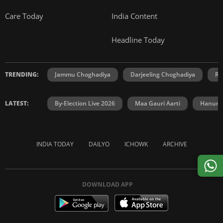
Care Today
India Content
Headline Today
TRENDING:
Jammu Choghadiya
Darjeeling Choghadiya
Ra
LATEST:
By-Election Live 2026
Maa Gauri Aarti
Hanuma
INDIA TODAY
DAILYO
ICHOWK
ARCHIVE
DOWNLOAD APP