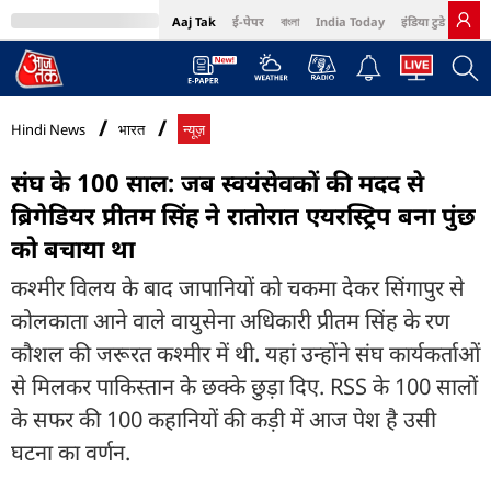
Aaj Tak
ई-पेपर
বাংলা
India Today
इंडिया टुडे हिंदी
MumbaiTak
BT Bazaar
Cosmopolitan
Harper's Bazaar
Northeast
Bri
Hindi News
भारत
न्यूज़
संघ के 100 साल: जब स्वयंसेवकों की मदद से
ब्रिगेडियर प्रीतम सिंह ने रातोरात एयरस्ट्रिप बना पुंछ
को बचाया था
कश्मीर विलय के बाद जापानियों को चकमा देकर सिंगापुर से
कोलकाता आने वाले वायुसेना अधिकारी प्रीतम सिंह के रण
कौशल की जरूरत कश्मीर में थी. यहां उन्होंने संघ कार्यकर्ताओं
से मिलकर पाकिस्तान के छक्के छुड़ा दिए. RSS के 100 सालों
के सफर की 100 कहानियों की कड़ी में आज पेश है उसी
घटना का वर्णन.