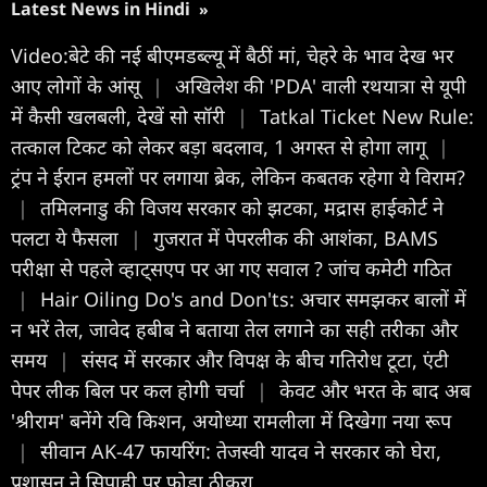
Latest News in Hindi
»
Video:बेटे की नई बीएमडब्ल्यू में बैठीं मां, चेहरे के भाव देख भर
आए लोगों के आंसू
|
अखिलेश की 'PDA' वाली रथयात्रा से यूपी
में कैसी खलबली, देखें सो सॉरी
|
Tatkal Ticket New Rule:
तत्काल टिकट को लेकर बड़ा बदलाव, 1 अगस्त से होगा लागू
|
ट्रंप ने ईरान हमलों पर लगाया ब्रेक, लेकिन कबतक रहेगा ये विराम?
|
तमिलनाडु की विजय सरकार को झटका, मद्रास हाईकोर्ट ने
पलटा ये फैसला
|
गुजरात में पेपरलीक की आशंका, BAMS
परीक्षा से पहले व्हाट्सएप पर आ गए सवाल ? जांच कमेटी गठ‍ित
|
Hair Oiling Do's and Don'ts: अचार समझकर बालों में
न भरें तेल, जावेद हबीब ने बताया तेल लगाने का सही तरीका और
समय
|
संसद में सरकार और विपक्ष के बीच गतिरोध टूटा, एंटी
पेपर लीक बिल पर कल होगी चर्चा
|
केवट और भरत के बाद अब
'श्रीराम' बनेंगे रवि किशन, अयोध्या रामलीला में दिखेगा नया रूप
|
सीवान AK-47 फायरिंग: तेजस्वी यादव ने सरकार को घेरा,
प्रशासन ने सिपाही पर फोड़ा ठीकरा