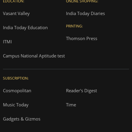
EDUCATION:
ONLINE SHOPPING:
Vasant Valley
India Today Diaries
PRINTING:
India Today Education
Thomson Press
ITMI
Campus National Aptitude test
SUBSCRIPTION:
Cosmopolitan
Reader's Digest
Music Today
Time
Gadgets & Gizmos