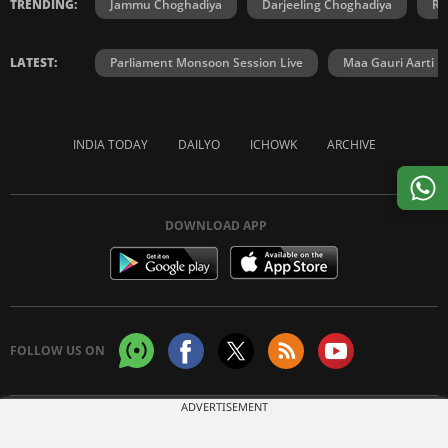
TRENDING:
Jammu Choghadiya
Darjeeling Choghadiya
Ra
LATEST:
Parliament Monsoon Session Live
Maa Gauri Aarti
INDIA TODAY
DAILYO
ICHOWK
ARCHIVE
DOWNLOAD APP
FOLLOW US ON
ADVERTISEMENT
Copyright © 2026 Living Media India Limited. For reprint rights:
Syndications
Today