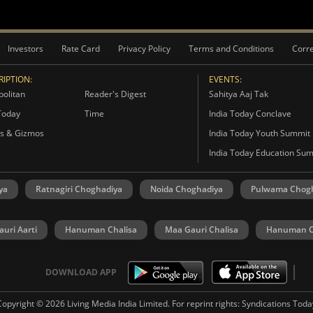
Investors
Rate Card
Privacy Policy
Terms and Conditions
Corre
IPTION:
EVENTS:
olitan
Reader's Digest
Sahitya Aaj Tak
Today
Time
India Today Conclave
s & Gizmos
India Today Youth Summit
India Today Education Su
ya
Ratnagiri Choghadiya
Noida Choghadiya
Pulwama Chog
uri Aarti
Hanuman Chalisa
Maa Gauri Chalisa
Hanuman C
DOWNLOAD APP
Copyright © 2026 Living Media India Limited. For reprint rights:
Syndications Toda