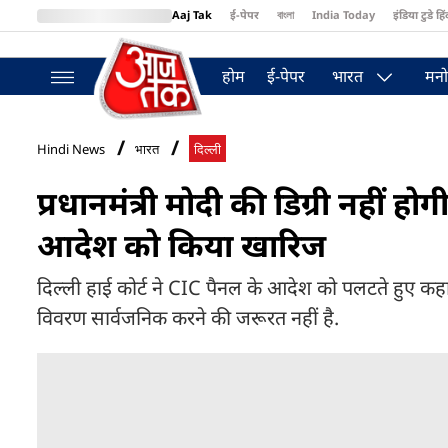
Aaj Tak
ई-पेपर
বাংলা
India Today
इंडिया टुडे हिं
MumbaiTak
BT Bazaar
Cosmopolitan
Harper's Bazaar
Northea
होम
ई-पेपर
भारत
मनो
Hindi News
भारत
दिल्ली
प्रधानमंत्री मोदी की डिग्री नहीं ह
आदेश को किया खारिज
दिल्ली हाई कोर्ट ने CIC पैनल के आदेश को पलटते हुए कहा कि 
विवरण सार्वजनिक करने की जरूरत नहीं है.