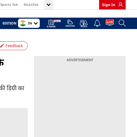
Sports Tak
KisanTak
Sign In
IN
EDITION
Feedback
के
ADVERTISEMENT
की डिग्री का