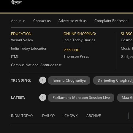
चैलेंज
About us
Contact us
Advertise with us
Complaint Redressal
EDUCATION:
ONLINE SHOPPING:
SUBSCR
Vasant Valley
India Today Diaries
Cosmop
India Today Education
Music 
PRINTING:
Thomson Press
ITMI
Gadget
Campus National Aptitude test
TRENDING:
Jammu Choghadiya
Darjeeling Choghadi
LATEST:
Parliament Monsoon Session Live
Maa Ga
INDIA TODAY
DAILYO
ICHOWK
ARCHIVE