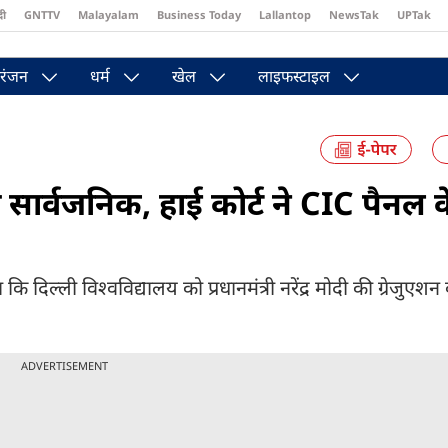
दी
GNTTV
Malayalam
Business Today
Lallantop
NewsTak
UPTak
st
Brides Today
Reader’s Digest
Astro Tak
Pakwan Gali
रंजन
धर्म
खेल
लाइफस्टाइल
ोगी सार्वजनिक, हाई कोर्ट ने CIC पैनल 
दिल्ली विश्वविद्यालय को प्रधानमंत्री नरेंद्र मोदी की ग्रेजुएशन 
ADVERTISEMENT