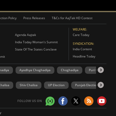
ction Policy
Press Releases
T&Cs for AajTak HD Contest
WELFARE:
Agenda Aajtak
Care Today
India Today Woman's Summit
SYNDICATION:
India Content
State Of The States Conclave
Headline Today
mmit
hadiya
Ayodhya Choghadiya
Choghadiya
Puri Choghadiya
halisa
Shiv Chalisa
UP Election
Punjab Election
Goa 
FOLLOW US ON
y