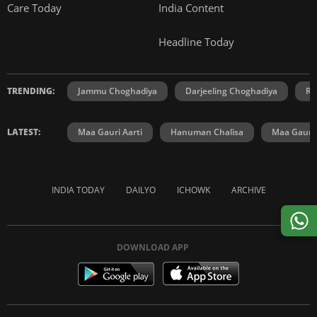
Care Today
India Content
Headline Today
TRENDING:
Jammu Choghadiya
Darjeeling Choghadiya
Ra
LATEST:
Maa Gauri Aarti
Hanuman Chalisa
Maa Gauri 
INDIA TODAY
DAILYO
ICHOWK
ARCHIVE
DOWNLOAD APP