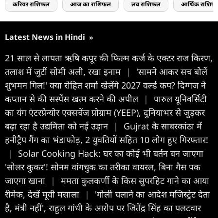
करियर राशिफल
आज का राशिफल
लव राशिफल
आर्थिक राशिफ
Latest News in Hindi
»
21 साल से लापता ऋषि कपूर की फिल्म कर्ज के एक्टर राज किरण,
तलाश में जुटीं सोमी अली, रखा इनाम
|
'सामने आकर सच बोलें
शुभमन गिल!' क्या रोहित शर्मा खेलेंगे 2027 वर्ल्ड कप? दिग्गज ने
कप्तान से की सस्पेंस खत्म करने की अपील
|
पारुल यूनिवर्सिटी
का यंग एंटरप्रेन्योर एक्सचेंज प्रोग्राम (YEEP), दुनियाभर से जुड़कर
बढ़ा रहा है उद्यमिता को नई उड़ान
|
Gujrat के साबरकांठा में
हनीट्रैप गैंग का भंडाफोड़, 2 युवतियों सहित 10 लोग हुए गिरफ्तार!
|
Solar Cooking Hack: घर का कोई भी बर्तन बन जाएगा
'सोलर कुकर'! सोनम वांगचुक का तरीका वायरल, बिना गैस पक
जाएगा खाना
|
ममता कुलकर्णी के क‍िस सुपरह‍िट गाने का आया
र‍ीमेक, देखें मूवी मसाला
|
'गोली चलाने का आदेश मजिस्ट्रेट देता
है, मंत्री नहीं', राहुल गांधी के आरोप पर जितेंद्र सिंह का पलटवार