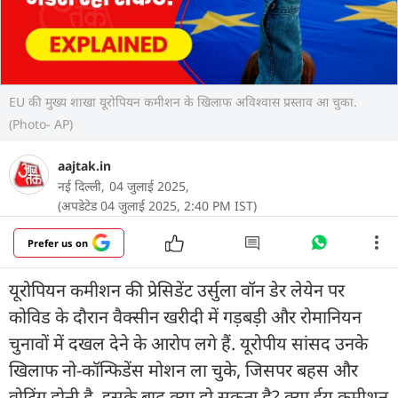
EU की मुख्य शाखा यूरोपियन कमीशन के खिलाफ अविश्वास प्रस्ताव आ चुका.
(Photo- AP)
aajtak.in
नई दिल्ली,
04 जुलाई 2025,
(अपडेटेड 04 जुलाई 2025, 2:40 PM IST)
Prefer us on
यूरोपियन कमीशन की प्रेसिडेंट उर्सुला वॉन डेर लेयेन पर
कोविड के दौरान वैक्सीन खरीदी में गड़बड़ी और रोमानियन
चुनावों में दखल देने के आरोप लगे हैं. यूरोपीय सांसद उनके
खिलाफ नो-कॉन्फिडेंस मोशन ला चुके, जिसपर बहस और
वोटिंग होनी है. इसके बाद क्या हो सकता है? क्या ईयू कमीशन