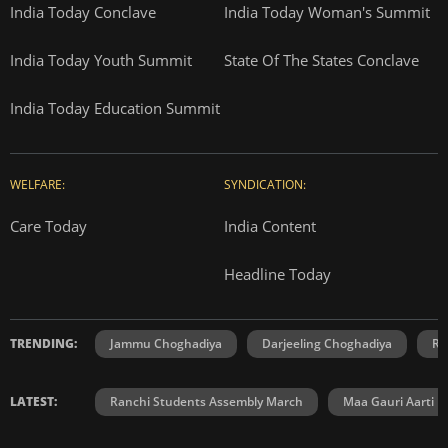
India Today Conclave
India Today Woman's Summit
India Today Youth Summit
State Of The States Conclave
India Today Education Summit
WELFARE:
SYNDICATION:
Care Today
India Content
Headline Today
TRENDING:
Jammu Choghadiya
Darjeeling Choghadiya
Ra
LATEST:
Ranchi Students Assembly March
Maa Gauri Aarti