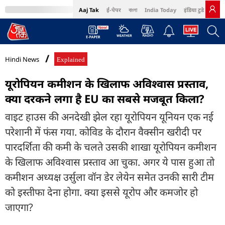
Aaj Tak
ई-पेपर
বাংলা
India Today
इंडिया टुडे हिंदी
MumbaiTak
BT Bazaar
Cosmopolitan
Harper's Bazaar
Northeast
Bri
Hindi News
Explained
यूरोपियन कमीशन के खिलाफ अविश्वास प्रस्ताव,
क्या दरकने लगा है EU का सबसे मजबूत किला?
वाइट हाउस की अनदेखी झेल रहा यूरोपियन यूनियन एक नई
परेशानी में फंस गया. कोविड के दौरान वैक्सीन खरीदी पर
पारदर्शिता की कमी के चलते उसकी शाखा यूरोपियन कमीशन
के खिलाफ अविश्वास प्रस्ताव आ चुका. अगर ये पास हुआ तो
कमीशन अध्यक्ष उर्सुला वॉन डेर लेयेन समेत उनकी सारी टीम
को इस्तीफा देना होगा. क्या इससे यूरोप और कमजोर हो
जाएगा?