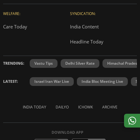
WELFARE:
SYNDICATION:
Care Today
India Content
Headline Today
TRENDING:
Vastu Tips
Delhi Silver Rate
Himachal Prades
LATEST:
Israel Iran War Live
India Bloc Meeting Live
Sh
INDIA TODAY
DAILYO
ICHOWK
ARCHIVE
DOWNLOAD APP