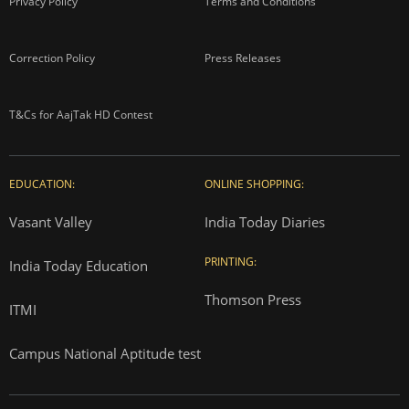
Privacy Policy
Terms and Conditions
Correction Policy
Press Releases
T&Cs for AajTak HD Contest
EDUCATION:
ONLINE SHOPPING:
Vasant Valley
India Today Diaries
PRINTING:
India Today Education
Thomson Press
ITMI
Campus National Aptitude test