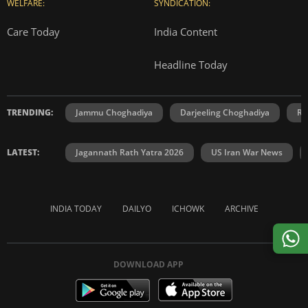
WELFARE:
SYNDICATION:
Care Today
India Content
Headline Today
TRENDING:
Jammu Choghadiya
Darjeeling Choghadiya
Ra
LATEST:
Jagannath Rath Yatra 2026
US Iran War News
INDIA TODAY
DAILYO
ICHOWK
ARCHIVE
DOWNLOAD APP