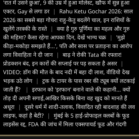
'रात में उसने छुआ', 9 की उम्र में हुआ मोलेस्ट, खौफ में सुन्न हुआ
एक्टर, Gay से लगा डर
|
Rahu Ketu Gochar 2026: साल
2026 का सबसे बड़ा गोचर! राहु-केतु बदलेंगे चाल, इन राशियों के
खुलेंगे तरक्की के रास्ते
|
क्या है गुरु पूर्ण‍िमा का महत्व और गुरु
की मह‍िमा? कैसा रहेगा आपका द‍िन, देखें भाग्य चक्र
|
'मुझे
कीड़ा-मकोड़ा समझते हैं...', पति और सास पर प्रताड़ना का आरोप
लगा विवाहिता ने दी जान
|
बाढ़ ने रोकी Tata की रफ्तार!
प्रोडक्शन बंद, इन कारों की सप्लाई पर पड़ सकता है असर
|
VIDEO: डॉग की मौत के बाद नदी में बहा दी लाश, वीडियो देख
भड़क उठे लोग
|
ट्रक के टायर के पास रबर की ट्यूब क्यों लटकाई
जाती हैें?
|
इरफान को 'इरफान' बनाने वाले की कहानी... क्यों
तोड़ दी अपनी सगाई,आखिर किसके बिना वह खुद को मानते हैं
अधूरा
|
दूसरे धर्म में शादी-तलाक, विवादित रही बादशाह की लव
लाइफ, कहां है बेटी?
|
मुंबई के 5 हाई-प्रोफाइल क्लबों के फूड
लाइसेंस रद्द, FDA की जांच में मिला एक्सपायर्ड फूड और गंदगी