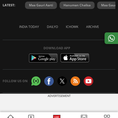
LATEST:
Maa Gauri Aarti
Hanuman Chalisa
Maa Gauri 
INDIA TODAY
DAILYO
ICHOWK
ARCHIVE
DOWNLOAD APP
FOLLOW US ON
ADVERTISEMENT
Copyright © 2026 Living Media India Limited. For reprint rights:
Syndications
Today