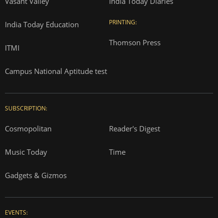
Vasant Valley
India Today Diaries
PRINTING:
India Today Education
Thomson Press
ITMI
Campus National Aptitude test
SUBSCRIPTION:
Cosmopolitan
Reader's Digest
Music Today
Time
Gadgets & Gizmos
EVENTS: