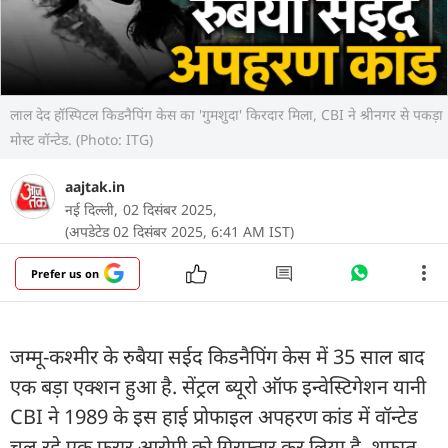
लाल देद हॉस्पिटल किडनैपिंग केस का 'गुमशुदा' किरदार मिला, CBI ने श्रीनगर से पकड़ा
मोस्ट वॉन्टेड. (Photo: ITG)
aajtak.in
नई दिल्ली,
02 दिसंबर 2025,
(अपडेटेड 02 दिसंबर 2025, 6:41 AM IST)
Prefer us on
जम्मू-कश्मीर के रुबैया सईद किडनैपिंग केस में 35 साल बाद
एक बड़ा एक्शन हुआ है. सेंट्रल ब्यूरो ऑफ इन्वेस्टिगेशन यानी
CBI ने 1989 के इस हाई प्रोफाइल अपहरण कांड में वॉन्टेड
चल रहे एक फरार आरोपी को गिरफ्तार कर लिया है. शफात