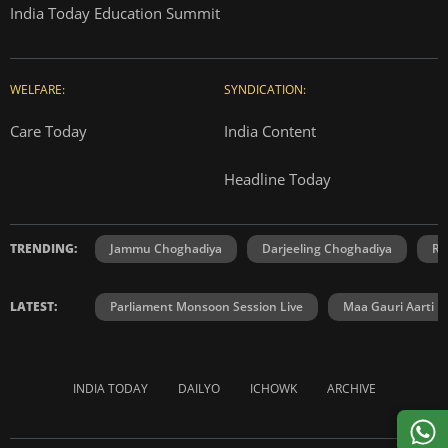
India Today Education Summit
WELFARE:
SYNDICATION:
Care Today
India Content
Headline Today
TRENDING:
Jammu Choghadiya
Darjeeling Choghadiya
Ra
LATEST:
Parliament Monsoon Session Live
Maa Gauri Aarti
INDIA TODAY
DAILYO
ICHOWK
ARCHIVE