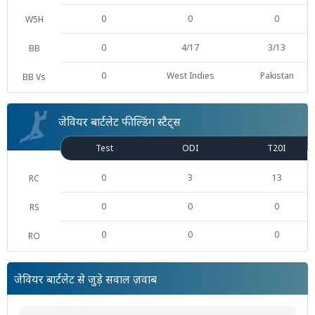
0
0
0
W5H
0
4/17
3/13
BB
0
West Indies
Pakistan
BB Vs
जेवियर बार्टलेट फील्डिंग स्टैट्स
Test
ODI
T20I
0
3
13
RC
0
0
0
RS
0
0
0
RO
जेवियर बार्टलेट से जुड़े सवाल ज़वाब