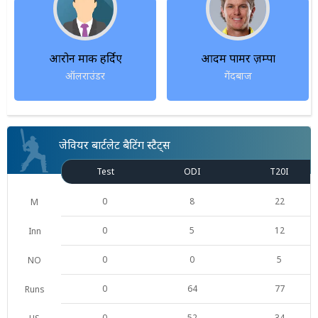
आरोन मार्क हर्दिए
आदम पामर ज़म्पा
ऑलराउंडर
गेंदबाज
जेवियर बार्टलेट बैटिंग स्टैट्स
Test
ODI
T20I
0
8
22
M
0
5
12
Inn
0
0
5
NO
0
64
77
Runs
0
52
34