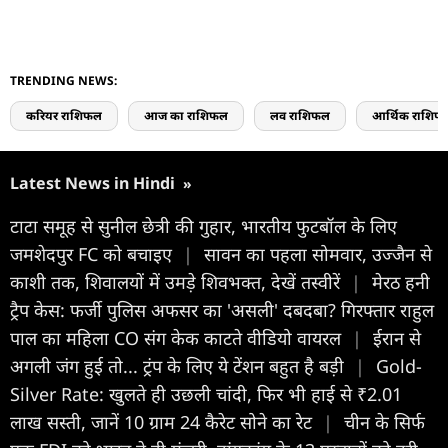
TRENDING NEWS:
करियर राशिफल
आज का राशिफल
लव राशिफल
आर्थिक राशिफ
Latest News in Hindi
»
टाटा समूह से सुनील छेत्री की गुहार, भारतीय फुटबॉल के लिए
जमशेदपुर FC को बचाइए
|
सावन का पहला सोमवार, उज्जैन से
काशी तक, श‍िवालयों में उमड़े श‍िवभक्त, देखें तस्वीरें
|
मेरठ हनी
ट्रैप केस: फर्जी पुलिस अफसर का 'असली' दबदबा? गिरफ्तार राहुल
पाल का महिला CO संग केक काटते वीडियो वायरल
|
ईरान से
अगली जंग हुई तो... ट्रंप के लिए ये टेंशन बहुत है बड़ी
|
Gold-
Silver Rate: खुलते ही उछली चांदी, फिर भी हाई से ₹2.01
लाख सस्ती, जानें 10 ग्राम 24 कैरेट सोने का रेट
|
चीन के सिर्फ