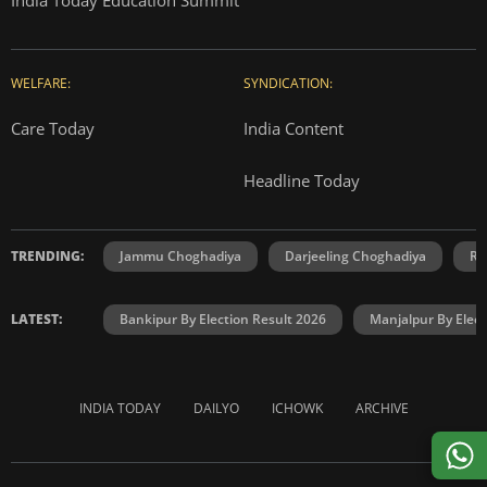
WELFARE:
SYNDICATION:
Care Today
India Content
Headline Today
TRENDING:
Jammu Choghadiya
Darjeeling Choghadiya
Ra
LATEST:
Bankipur By Election Result 2026
Manjalpur By Elect
INDIA TODAY
DAILYO
ICHOWK
ARCHIVE