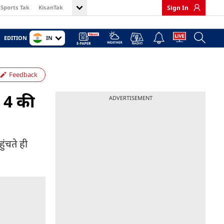
Sports Tak
KisanTak
Sign In
IN
EDITION
Feedback
, 4 की
ADVERTISEMENT
ुंचते ही