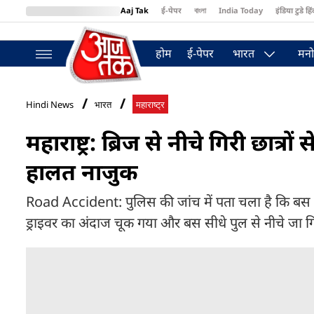
Aaj Tak
ई-पेपर
বাংলা
India Today
इंडिया टुडे हिं
MumbaiTak
BT Bazaar
Cosmopolitan
Harper's Bazaar
Northea
होम
ई-पेपर
भारत
मनो
Hindi News
भारत
महाराष्ट्र
महाराष्ट्र: ब्रिज से नीचे गिरी छात
हालत नाजुक
Road Accident: पुलिस की जांच में पता चला है कि बस दे
ड्राइवर का अंदाज चूक गया और बस सीधे पुल से नीचे जा गि