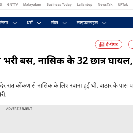
दी
GNTTV
Malayalam
Business Today
Lallantop
NewsTak
UPTak
st
Brides Today
Reader’s Digest
Astro Tak
Pakwan Gali
रंजन
धर्म
खेल
लाइफस्टाइल
्रों से भरी बस, नासिक के 32 छात्र घायल
र रात कोंकण से नासिक के लिए रवाना हुई थी. वाठार के पास पह
री.
ADVERTISEMENT