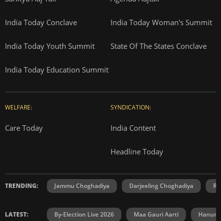
India Today Conclave
India Today Woman's Summit
India Today Youth Summit
State Of The States Conclave
India Today Education Summit
WELFARE:
SYNDICATION:
Care Today
India Content
Headline Today
TRENDING:
Jammu Choghadiya
Darjeeling Choghadiya
Ra
LATEST:
By-Election Live 2026
Maa Gauri Aarti
Hanuma