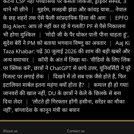
कटनी CSP नेहा पच्चीसिया पर कसता शिकंजा, ड्राइवर सस्पेंड, 3
थाने भी छीने
|
मुहर्रम, मजहबी झंडा और कांवड़ यात्रा... नेपाल
के छह शहरों तक ऐसे फैली सांप्रदायिक हिंसा की आग
|
EPFO
Big Alert: आप तो नहीं कर रहे ये गलती? PF से पैसे निकालना
भी होगा मुश्किल
|
'मोदी जी के पैर धोकर पानी पीना चाहता हूं',
सुदेश बेरी ने PM को बताया भगवान विष्णु का अवतार
|
Aaj Ki
Taza Khabar: पढ़ें 30 जुलाई 2026 की शाम की बड़ी खबरें और
अन्य समाचार
|
कॉपी के अंत में लिखा था- 'वीडियो के लिए लिंक
पर क्लिक करें', छात्रों ने ChatGPT से छापे उत्तर, यूनिवर्सिटी ने पूरे
रिजल्ट पर लगाई रोक
|
दिखने में तो सब एक जैसे होते हैं, फिर
इटालियन मार्बल इतना महंगा क्यों होता है?
|
कमाल ही हो गया!
जानवरों की खाल नहीं, DU के छात्रों ने केले के छिलके से बना
दिया लेदर
|
'लौटते ही गिरफ्तार होंगी हसीना, सरेंडर का मौका
नहीं', बांग्लादेश के कानून मंत्री का बयान
About us
Contact us