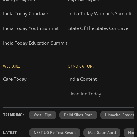
India Today Conclave
India Today Woman's Summit
India Today Youth Summit
State Of The States Conclave
India Today Education Summit
WELFARE:
SYNDICATION:
Care Today
India Content
Headline Today
TRENDING:
Vastu Tips
Delhi Silver Rate
Himachal Prades
LATEST:
NEET UG Re-Test Result
Maa Gauri Aarti
Hanu