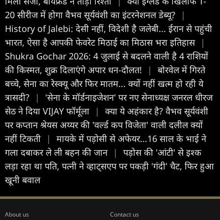
म‍िली सजा, बॉयफ्रेंड ने तोड़ा रिश्ता
|
क्या इंग्लैंड के खिलाफ T-
20 सीरीज में होगा वैभव सूर्यवंशी का इंटरनेशनल डेब्यू?
|
History of Jalebi: देसी नहीं, विदेशी है जलेबी... ईरान से पहुंची
भारत, ऐसा है आपकी फेवरेट मिठाई का मिठास भरा इतिहास
|
Shukra Gochar 2026: 4 जुलाई से बदलने वाली है 4 राशियों
की किस्मत, शुक्र दिलाएंगे अपार धन-दौलत!
|
बोरवेल में गिरते
बच्चे, सेना का रेस्क्यू और फिर मातम... क्यों नहीं खत्म हो रही ये
त्रासदी?
|
'सेना के मॉर्डनाइजेशन' पर नए सेनाध्यक्ष जनरल धीरज
सेठ ने दिया VIJAY फॉर्मूला
|
क्या ये अहंकार है? वैभव सूर्यवंशी
पर कप्तान श्रेयस अय्यर की 'वर्ल्ड कप विजेता' वाली दलील क्यों
नहीं टिकती
|
मायके में पड़ोसी से अफेयर...16 साल के भाई ने
गला दबाकर ले ली बहन की जान
|
पड़ोस की 'आंटी' से इश्क
लड़ा रहा था पति, पत्नी ने व्हाट्सएप पर पकड़ी 'गंदी' चैट, फिर हुआ
खूनी बवाल
About us
Contact us