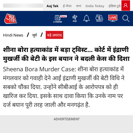
Aaj Tak
ई-पेपर
বাংলা
India Today
इंडिया टुडे हिंदी
MumbaiTak
BT Bazaar
Cosmopolitan
Harper's Bazaar
Northeast
Bri
Hindi News
जुर्म
बड़े अपराध
शीना बोरा हत्याकांड में बड़ा ट्विस्ट... कोर्ट में इंद्राणी
मुखर्जी की बेटी के इस बयान ने बदली केस की दिशा
Sheena Bora Murder Case: शीना बोरा हत्याकांड में
मंगलवार को गवाही देने आईं इंद्राणी मुखर्जी की बेटी विधि ने
सबको चौंका दिया. उन्होंने सीबीआई के आरोपपत्र को ही
खारिज कर दिया. इसके साथ दावा किया कि उनके नाम पर
दर्ज बयान पूरी तरह जाली और मनगढ़ंत है.
ADVERTISEMENT