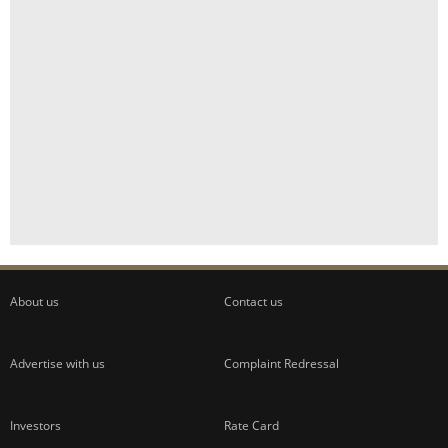
About us
Contact us
Advertise with us
Complaint Redressal
Investors
Rate Card