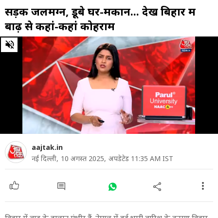
सड़कें जलमग्न, डूबे घर-मकान... देखें बिहार में
बाढ़ से कहां-कहां कोहराम
0
of
3
minutes,
6
seconds
aajtak.in
नई दिल्ली,
10 अगस्त 2025,
अपडेटेड 11:35 AM IST