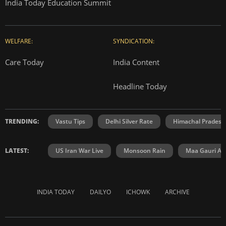
India Today Education Summit
WELFARE:
SYNDICATION:
Care Today
India Content
Headline Today
TRENDING:
Vastu Tips
Delhi Silver Rate
Himachal Prades
LATEST:
US Iran War Live
Monsoon Rain
Maa Gauri Aar
INDIA TODAY
DAILYO
ICHOWK
ARCHIVE