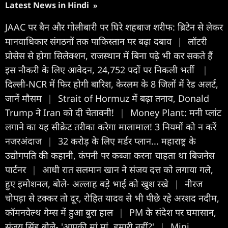
Latest News in Hindi
»
JAAC पर बैन और गोलीबारी पर घिरे शहबाज शरीफ: ब्रिटेन से लेकर
मानवाधिकार संगठनों तक पाकिस्तान पर बढ़ा दबाव
|
लॉटरी
प्रोसेस से होगा सिलेक्शन, राजस्थान में बिना पढ़े भी कर सकते हैं
इस नौकरी के लिए आवेदन, 24,752 पदों पर निकली भर्ती
|
दिल्ली-NCR में फिर होगी बारिश, केरलम के 8 जिलों में रेड अलर्ट,
जानें मौसम
|
Strait of Hormuz में बढ़ा तनाव, Donald
Trump ने Iran को दी चेतावनी!
|
Money Plant: मनी प्लांट
लगाने का यह सीक्रेट तरीका करेगा मालामाल! 3 नियमों को न करें
नजरअंदाज
|
32 करोड़ के लिए मर्डर प्लान... महाराष्ट्र के
उद्योगपति की कहानी, कंपनी पर कब्जा करना चाहता था बिजनेस
पार्टनर
|
आधी रात सलमान खान ने संजय दत्त को लगाया गले,
हुए इमोशनल, बोले- अल्लाह बड़े भाई को खुश रखे
|
नीरज
चोपड़ा से टक्कर तो दूर, रोहित यादव से भी पीछे रहे अरशद नदीम,
कॉमनवेल्थ गेम्स में हुआ बुरा हाल
|
PM के संदेश पर घमासान,
संजय सिंह बोले- 'आपकी मां मां, हमारी नहीं?'
|
Mini