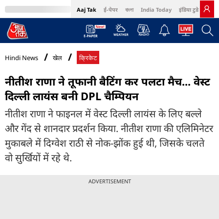
Aaj Tak
ई-पेपर
বাংলা
India Today
इंडिया टुडे हिंदी
MumbaiTak
BT Bazaar
Cosmopolitan
Harper's Bazaar
Northeast
Bri
Hindi News
खेल
क्रिकेट
नीतीश राणा ने तूफानी बैटिंग कर पलटा मैच... वेस्ट
दिल्ली लायंस बनी DPL चैम्पियन
नीतीश राणा ने फाइनल में वेस्ट दिल्ली लायंस के लिए बल्ले
और गेंद से शानदार प्रदर्शन किया. नीतीश राणा की एलिमिनेटर
मुकाबले में दिग्वेश राठी से नोक-झोंक हुई थी, जिसके चलते
वो सुर्खियों में रहे थे.
ADVERTISEMENT