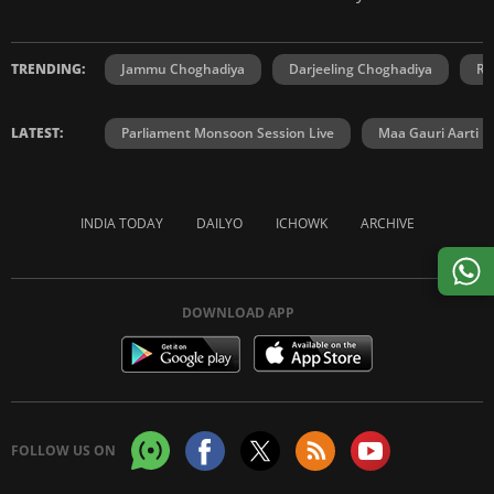
TRENDING:
Jammu Choghadiya
Darjeeling Choghadiya
Ra
LATEST:
Parliament Monsoon Session Live
Maa Gauri Aarti
INDIA TODAY
DAILYO
ICHOWK
ARCHIVE
DOWNLOAD APP
FOLLOW US ON