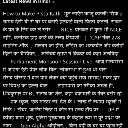
Latest News in Hindi
»
How to Make Pista Katli: भूल जाएंगे काजू कतली! सिर्फ 2
चम्मच देसी घी से घर पर बनाएं हलवाई वाली पिस्ता कतली, सावन
के व्रत के लिए कर लें स्टोर
|
'NICE' प्रोजेक्ट में कुछ भी NICE
नहीं', कर्नाटक हाई कोर्ट की तल्ख टिप्पणी!
|
'CAP नंबर 278
साइनिंग ऑफ...' मेलबर्न का हीरो, लॉर्ड्स का शतकवीर और करोड़ों
दिलों का चैम्पियन... अजिंक्य रहाणे ने क्रिकेट को कहा अलविदा
|
Parliament Monsoon Session Live: आज राज्यसभा
में आएगा एंटी पेपर लीक बिल, लोकसभा से हुआ था पास
|
संसद परिसर में दान पात्र लेकर क्यों पहुंचे सपा सांसद? मकर द्वार
पर विपक्ष का हल्ला बोल
|
'टाइमपास का तरीका अच्छा है',
शिवकुमार पर BL संतोष का तंज, कहा-वफादारी के नंबर बटोर रहे
|
एक स्कूल, एक मास्टर जी! देश के 1 लाख से ज्यादा स्कूलों में
सिर्फ 1 टीचर, जानिए लिस्ट में कौन सा राज्य टॉप पर
|
UP में
कांवड़ यात्रा शुरू, पुलिस मुख्यालय के कंट्रोल रूम से पूरे प्रदेश पर
नजर
|
Gen Alpha आंदोलन... बिना वर्दी के घर-घर पहुंच रही