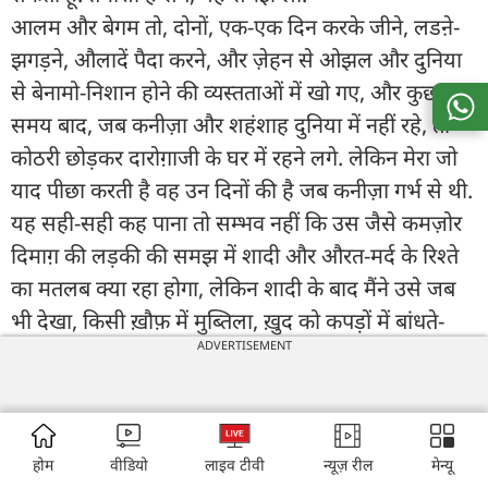
आलम और बेगम तो, दोनों, एक-एक दिन करके जीने, लडऩे-
झगड़ने, औलादें पैदा करने, और ज़ेहन से ओझल और दुनिया
से बेनामो-निशान होने की व्यस्तताओं में खो गए, और कुछ
समय बाद, जब कनीज़ा और शहंशाह दुनिया में नहीं रहे, तो
कोठरी छोड़कर दारोग़ाजी के घर में रहने लगे. लेकिन मेरा जो
याद पीछा करती है वह उन दिनों की है जब कनीज़ा गर्भ से थी.
यह सही-सही कह पाना तो सम्भव नहीं कि उस जैसे कमज़ोर
दिमाग़ की लड़की की समझ में शादी और औरत-मर्द के रिश्ते
का मतलब क्या रहा होगा, लेकिन शादी के बाद मैंने उसे जब
भी देखा, किसी ख़ौफ़ में मुब्तिला, ख़ुद को कपड़ों में बांधते-
ADVERTISEMENT
समेटते ही देखा. वह बड़ा बदलाव था, उस लड़की में. जिसे
कुछ दिन पहले तक अपने ओढऩी-दुपट्टे का ख्य़ाल तक नहीं
रहता था. मैंने बिना किसी ऊपरी वजह के उसे कई बार अकेले
में रोते और ख़ुद से बातें करने की कोशिश करते देखा था, ज्यों-
होम
वीडियो
लाइव टीवी
न्यूज़ रील
मेन्यू
ज्यों उसकी गर्भावस्था बढ़ती गई और उसके बाक़ी शरीर से