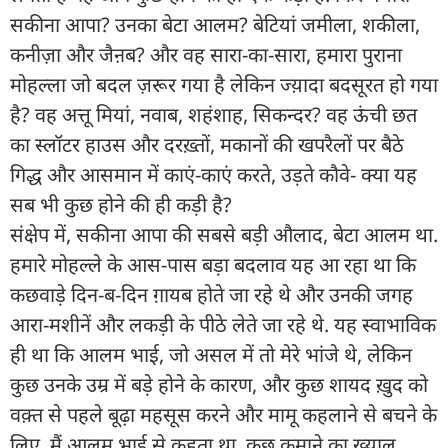
सकीना आपा? उनका बेटा आलम? बेटियां जमीला, शकीला,
कनीज़ा और जैऩब? और वह सारा-का-सारा, हमारा पुराना
मोहल्ला जो बदल ज़रूर गया है लेकिन ज्य़ादा बदसूरत हो गया
है? वह अत्तू मियां, नवाब, शहंशाह, सिकन्दर? वह ऊंची छत
का स्लॉटर हाउस और दरख़्तों, मकानों की खपरैलों पर बैठे
गिद्ध और आसमान में काएं-काएं करते, उड़ते कौवे- क्या यह
सब भी कुछ होने की ही कड़ी है?
संक्षेप में, सकीना आपा की सबसे बड़ी औलाद, बेटा आलम था.
हमारे मोहल्ले के आस-पास बड़ा बदलाव यह आ रहा था कि
कछवाड़े दिन-ब-दिन ग़ायब होते जा रहे थे और उनकी जगह
आरा-मशीनें और लकड़ी के पीठे लेते जा रहे थे. यह स्वाभाविक
ही था कि आलम भाई, जो असल में तो मेरे भांजे थे, लेकिन
कुछ उनके उम्र में बड़े होने के कारण, और कुछ शायद ख़ुद को
वक़्त से पहले बूढ़ा महसूस करने और मामू कहलाने से बचने के
लिए, मैं आलम भाई से कहता था, कुछ कमाने का ख्य़ाल