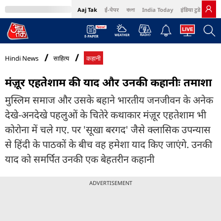
Aaj Tak
ई-पेपर
বাংলা
India Today
इंडिया टुडे हिंदी
MumbaiTak
BT Bazaar
Cosmopolitan
Harper's Bazaar
Northeast
Bri
Hindi News
साहित्य
कहानी
मंज़ूर एहतेशाम की याद और उनकी कहानीः तमाशा
मुस्लिम समाज और उसके बहाने भारतीय जनजीवन के अनेक
देखे-अनदेखे पहलुओं के चितेरे कथाकार मंज़ूर एहतेशाम भी
कोरोना में चले गए. पर 'सूखा बरगद' जैसे क्लासिक उपन्यास
से हिंदी के पाठकों के बीच वह हमेशा याद किए जाएंगे. उनकी
याद को समर्पित उनकी एक बेहतरीन कहानी
ADVERTISEMENT