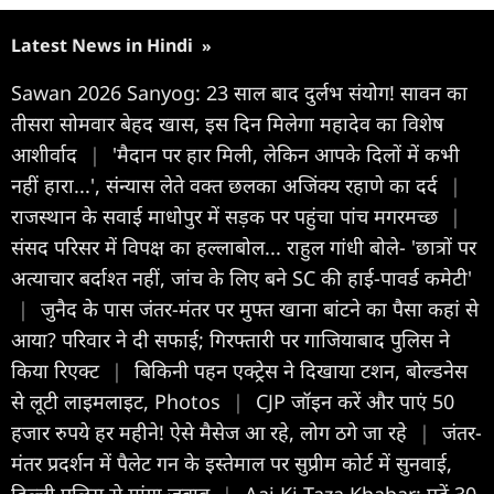
Latest News in Hindi
»
Sawan 2026 Sanyog: 23 साल बाद दुर्लभ संयोग! सावन का
तीसरा सोमवार बेहद खास, इस दिन मिलेगा महादेव का विशेष
आशीर्वाद
|
'मैदान पर हार मिली, लेकिन आपके दिलों में कभी
नहीं हारा...', संन्यास लेते वक्त छलका अजिंक्य रहाणे का दर्द
|
राजस्थान के सवाई माधोपुर में सड़क पर पहुंचा पांच मगरमच्छ
|
संसद परिसर में विपक्ष का हल्लाबोल... राहुल गांधी बोले- 'छात्रों पर
अत्याचार बर्दाश्त नहीं, जांच के लिए बने SC की हाई-पावर्ड कमेटी'
|
जुनैद के पास जंतर-मंतर पर मुफ्त खाना बांटने का पैसा कहां से
आया? परिवार ने दी सफाई; गिरफ्तारी पर गाजियाबाद पुलिस ने
किया रिएक्ट
|
बिकिनी पहन एक्ट्रेस ने दिखाया टशन, बोल्डनेस
से लूटी लाइमलाइट, Photos
|
CJP जॉइन करें और पाएं 50
हजार रुपये हर महीने! ऐसे मैसेज आ रहे, लोग ठगे जा रहे
|
जंतर-
मंतर प्रदर्शन में पैलेट गन के इस्तेमाल पर सुप्रीम कोर्ट में सुनवाई,
दिल्ली पुलिस से मांगा जवाब
|
Aaj Ki Taza Khabar: पढ़ें 30