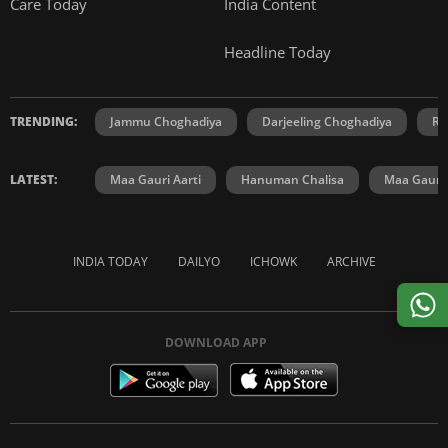
Care Today
India Content
Headline Today
TRENDING:
Jammu Choghadiya
Darjeeling Choghadiya
Ra
LATEST:
Maa Gauri Aarti
Hanuman Chalisa
Maa Gauri 
INDIA TODAY
DAILYO
ICHOWK
ARCHIVE
DOWNLOAD APP