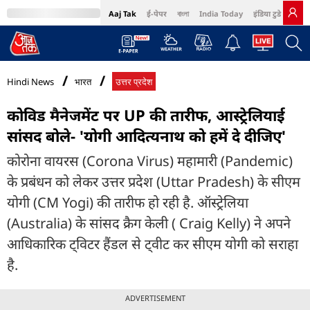
Aaj Tak
ई-पेपर
বাংলা
India Today
इंडिया टुडे हिंदी
MumbaiTak
BT Bazaar
Cosmopolitan
Harper's Bazaar
Northeast
Bri
Hindi News
भारत
उत्तर प्रदेश
कोविड मैनेजमेंट पर UP की तारीफ, आस्ट्रेलियाई
सांसद बोले- 'योगी आदित्यनाथ को हमें दे दीजिए'
कोरोना वायरस (Corona Virus) महामारी (Pandemic)
के प्रबंधन को लेकर उत्तर प्रदेश (Uttar Pradesh) के सीएम
योगी (CM Yogi) की तारीफ हो रही है. ऑस्ट्रेलिया
(Australia) के सांसद क्रैग केली ( Craig Kelly) ने अपने
आधिकारिक ट्विटर हैंडल से ट्वीट कर सीएम योगी को सराहा
है.
ADVERTISEMENT