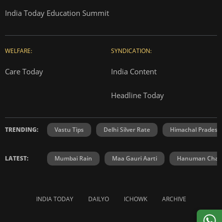
India Today Education Summit
WELFARE:
SYNDICATION:
Care Today
India Content
Headline Today
TRENDING:
Vastu Tips
Delhi Silver Rate
Himachal Prades
LATEST:
Mumbai Rain
Maa Gauri Aarti
Hanuman Chali
INDIA TODAY
DAILYO
ICHOWK
ARCHIVE