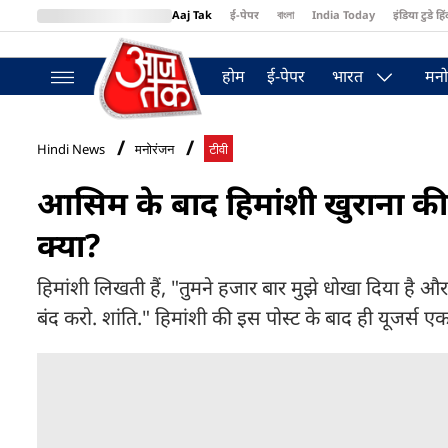
Aaj Tak
ई-पेपर
বাংলা
India Today
इंडिया टुडे हिं
MumbaiTak
BT Bazaar
Cosmopolitan
Harper's Bazaar
Northea
होम
ई-पेपर
भारत
मनो
Hindi News
मनोरंजन
टीवी
आसिम के बाद हिमांशी खुराना की ऐ
क्या?
हिमांशी लिखती हैं, "तुमने हजार बार मुझे धोखा दिया है और
बंद करो. शांति." हिमांशी की इस पोस्ट के बाद ही यूजर्स एक