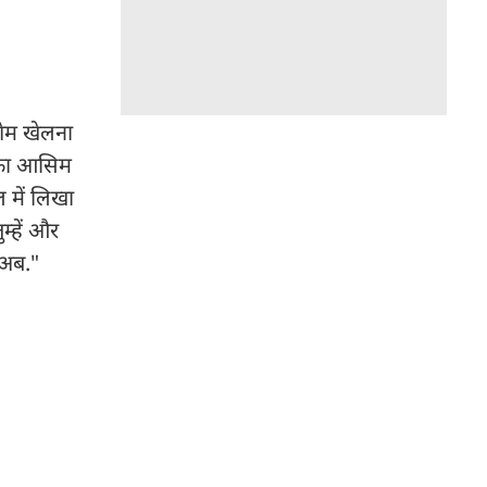
 गेम खेलना
 उनका आसिम
ल में लिखा
्हें और
ो अब."