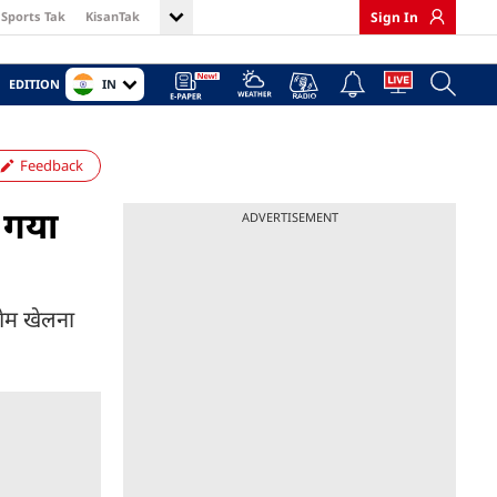
Sports Tak
KisanTak
Sign In
IN
EDITION
Feedback
 गया
ADVERTISEMENT
 गेम खेलना