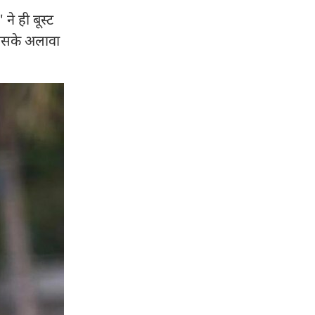
े ही बूस्ट
. इसके अलावा