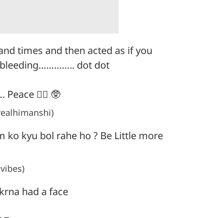
nd times and then acted as if you
 bleeding………….. dot dot
 Peace ✌🏼 🥸
ealhimanshi)
 ko kyu bol rahe ho ? Be Little more
vibes)
 krna had a face