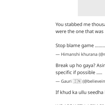
You stabbed me thousa
were the one that was
Stop blame game ……….
— Himanshi khurana (@r
Break up ho gaya? Asim
specific if possible .....
— Gauri 🇮🇳 (@believein
If khud ka ullu seedha