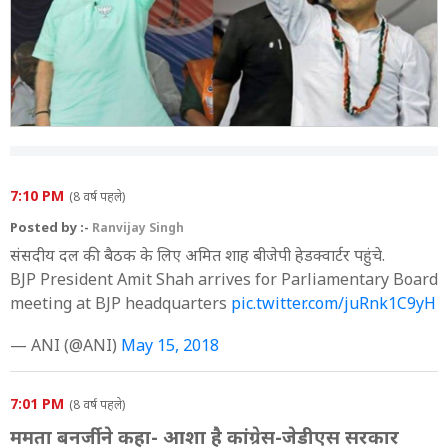
क्या रेड्डी साबित होंगे किंगमेकर?
7:14 AM
इन सीटों पर सबकी नजर
7:13 AM
पीएम मोदी ने कहां-कहां की रैली
7:10 AM
क्या कहती है सिद्धारमैया और येदियुरप्पा की राशि?
7:10 PM
(8 वर्ष पहले)
Posted by :-
Ranvijay Singh
7:02 AM
संसदीय दल की बैठक के लिए अमित शाह बीजेपी हेडक्वार्टर पहुंचे.
तीन प्लान के साथ कांग्रेस तैयार
BJP President Amit Shah arrives for Parliamentary Board
6:51 AM
meeting at BJP headquarters
pic.twitter.com/juRnk1C9yH
किसके हाथ में सत्ता की चाबी?
— ANI (@ANI)
May 15, 2018
6:49 AM
कौन बनेगा सीएम?
7:01 PM
(8 वर्ष पहले)
1:15 PM
ममता बनर्जी ने कहा- आशा है कांग्रेस-जेडीएस सरकार
कुछ देर बाद शुरू हो जाएगी कर्नाटक में वोटों की गिनती