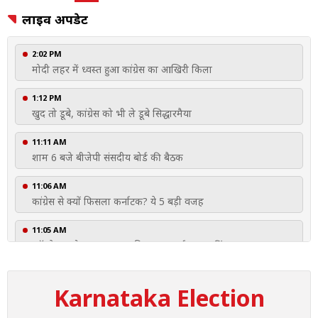
लाइव अपडेट
2:02 PM
मोदी लहर में ध्वस्त हुआ कांग्रेस का आखिरी किला
1:12 PM
खुद तो डूबे, कांग्रेस को भी ले डूबे सिद्धारमैया
11:11 AM
शाम 6 बजे बीजेपी संसदीय बोर्ड की बैठक
11:06 AM
कांग्रेस से क्यों फिसला कर्नाटक? ये 5 बड़ी वजह
11:05 AM
'ऑपरेशन लोटस' का नायक फिर बना कर्नाटक का किंग
10:34 AM
बहुमत की ओर BJP, लेकिन प्लान-B भी तैयार
Karnataka Election
10:13 AM