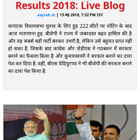
Results 2018: Live Blog
कर्नाटक की जीत से आसान होगी 2019 की राह
aajtak.in
| 15 मई 2018, 7:32 PM IST
9:53 AM
कर्नाटक विधानसभा चुनाव के लिए हुई 222 सीटों पर वोटिंग के बाद
कांग्रेस ने JDS के साथ जाने के दिए संकेत
आज मतगणना हुई. बीजेपी ने राज्य में जबरदस्त बढ़त हासिल की है
8:21 AM
और वह सबसे बड़ी पार्टी बनकर उभरी है, लेकिन उसे बहुमत प्राप्त नहीं
JDS के लिए कांग्रेस के साथ जाना आसान?
हो सका है. जिसके बाद कांग्रेस और जेडीएस ने गठबंधन में सरकार
बनाने का फैसला किया है और कुमारस्वामी ने सरकार बनाने का दावा
8:19 AM
पेश कर दिया है. वहीं, बीएस येदियुरप्पा ने भी बीजेपी की सरकार बनाने
कर्नाटक की काउंटिंग पर दिलचस्प बहस
का दावा पेश किया है.
7:51 AM
देखें- आपकी Constituency से कौन आगे, कौन पीछे?
7:47 AM
कर्नाटक की राजनीति के 20 बड़े चेहरे
7:47 AM
राहुल ने कहां-कहां की रैली
7:41 AM