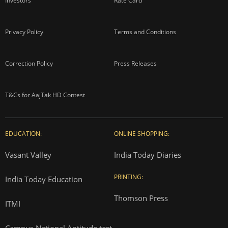
Investors
Rate Card
Privacy Policy
Terms and Conditions
Correction Policy
Press Releases
T&Cs for AajTak HD Contest
EDUCATION:
ONLINE SHOPPING:
Vasant Valley
India Today Diaries
PRINTING:
India Today Education
Thomson Press
ITMI
Campus National Aptitude test