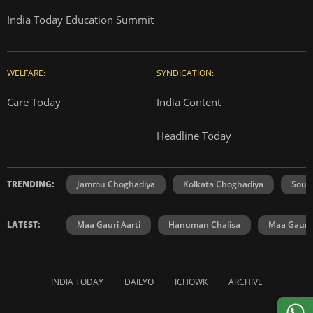
India Today Education Summit
WELFARE:
SYNDICATION:
Care Today
India Content
Headline Today
TRENDING:
Jammu Choghadiya
Kolkata Choghadiya
Sout
LATEST:
Maa Gauri Aarti
Hanuman Chalisa
Maa Gauri 
INDIA TODAY
DAILYO
ICHOWK
ARCHIVE