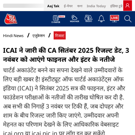
Aaj Tak
ई-पेपर
বাংলা
India Today
इंडिया टुडे हिंदी
MumbaiTak
BT Bazaar
Cosmopolitan
Harper's Bazaar
Northeast
Bri
Hindi News
एजुकेशन
रिजल्ट
ICAI ने जारी की CA सितंबर 2025 रिजल्ट डेट, 3
नवंबर को आएंगे फाइनल और इंटर के नतीजे
चार्टर्ड अकाउंटेंट बनने का सपना देखने वाले उम्मीदवारों के
लिए बड़ी खबर है! इंस्टीट्यूट ऑफ चार्टर्ड अकाउंटेंट्स ऑफ
इंडिया (ICAI) ने सितंबर 2025 सत्र की फाइनल, इंटर और
फाउंडेशन परीक्षाओं के नतीजों की तारीख घोषित कर दी है.
अब सभी की निगाहें 3 नवंबर पर टिकी हैं, जब दोपहर और
शाम के बीच रिजल्ट जारी किए जाएंगे. उम्मीदवार अपनी
मेहनत का परिणाम देखने के लिए आधिकारिक वेबसाइट
icai.org या icai.nic.in पर लॉग इन कर सकेंगे.