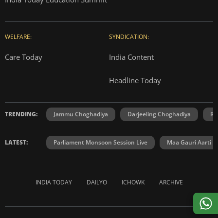
WELFARE:
SYNDICATION:
Care Today
India Content
Headline Today
TRENDING:
Jammu Choghadiya
Darjeeling Choghadiya
Ra
LATEST:
Parliament Monsoon Session Live
Maa Gauri Aarti
INDIA TODAY
DAILYO
ICHOWK
ARCHIVE