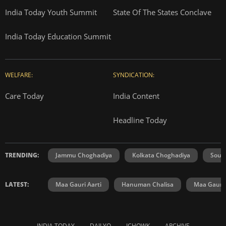
India Today Youth Summit
State Of The States Conclave
India Today Education Summit
WELFARE:
SYNDICATION:
Care Today
India Content
Headline Today
TRENDING:
Jammu Choghadiya
Kolkata Choghadiya
Sout
LATEST:
Maa Gauri Aarti
Hanuman Chalisa
Maa Gauri 
INDIA TODAY
DAILYO
ICHOWK
ARCHIVE