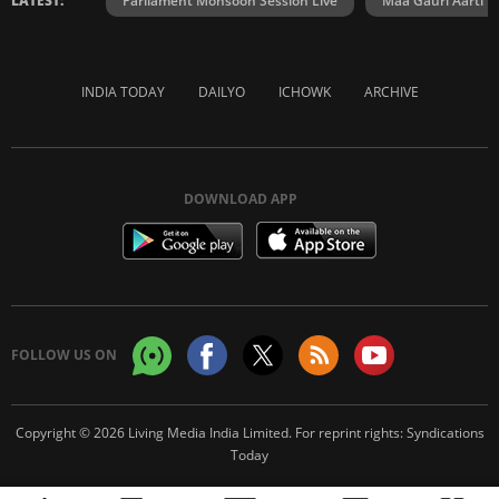
LATEST:
Parliament Monsoon Session Live
Maa Gauri Aarti
INDIA TODAY
DAILYO
ICHOWK
ARCHIVE
DOWNLOAD APP
FOLLOW US ON
Copyright © 2026 Living Media India Limited. For reprint rights:
Syndications
Today