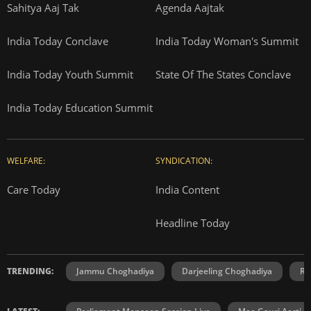
Sahitya Aaj Tak
Agenda Aajtak
India Today Conclave
India Today Woman's Summit
India Today Youth Summit
State Of The States Conclave
India Today Education Summit
WELFARE:
SYNDICATION:
Care Today
India Content
Headline Today
TRENDING:
Jammu Choghadiya
Darjeeling Choghadiya
Ra