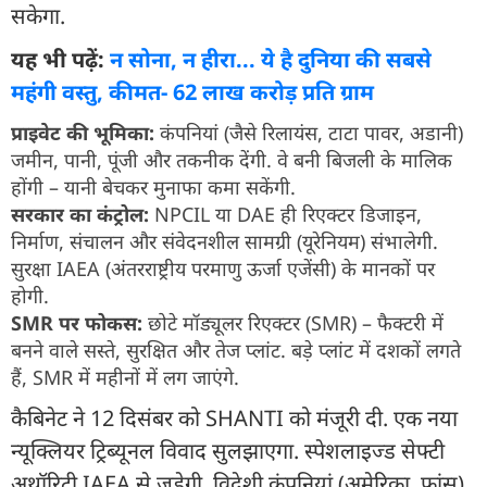
सकेगा.
यह भी पढ़ें:
न सोना, न हीरा... ये है दुनिया की सबसे
महंगी वस्तु, कीमत- 62 लाख करोड़ प्रति ग्राम
प्राइवेट की भूमिका:
कंपनियां (जैसे रिलायंस, टाटा पावर, अडानी)
जमीन, पानी, पूंजी और तकनीक देंगी. वे बनी बिजली के मालिक
होंगी – यानी बेचकर मुनाफा कमा सकेंगी.
सरकार का कंट्रोल:
NPCIL या DAE ही रिएक्टर डिजाइन,
निर्माण, संचालन और संवेदनशील सामग्री (यूरेनियम) संभालेगी.
सुरक्षा IAEA (अंतरराष्ट्रीय परमाणु ऊर्जा एजेंसी) के मानकों पर
होगी.
SMR पर फोकस:
छोटे मॉड्यूलर रिएक्टर (SMR) – फैक्टरी में
बनने वाले सस्ते, सुरक्षित और तेज प्लांट. बड़े प्लांट में दशकों लगते
हैं, SMR में महीनों में लग जाएंगे.
कैबिनेट ने 12 दिसंबर को SHANTI को मंजूरी दी. एक नया
न्यूक्लियर ट्रिब्यूनल विवाद सुलझाएगा. स्पेशलाइज्ड सेफ्टी
अथॉरिटी IAEA से जुड़ेगी. विदेशी कंपनियां (अमेरिका, फ्रांस)