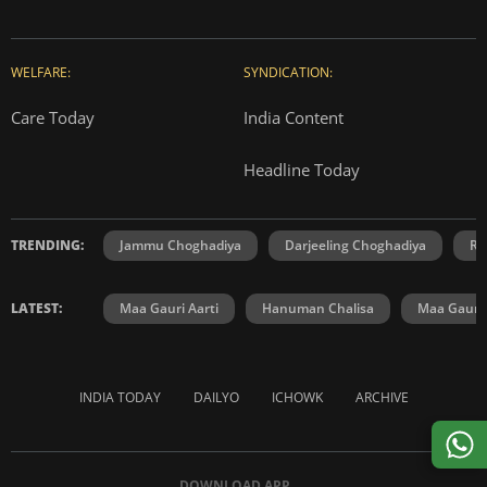
WELFARE:
SYNDICATION:
Care Today
India Content
Headline Today
TRENDING:
Jammu Choghadiya
Darjeeling Choghadiya
Ra
LATEST:
Maa Gauri Aarti
Hanuman Chalisa
Maa Gauri 
INDIA TODAY
DAILYO
ICHOWK
ARCHIVE
DOWNLOAD APP