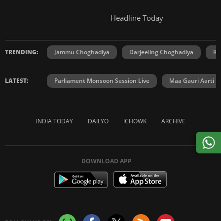
Headline Today
TRENDING:
Jammu Choghadiya
Darjeeling Choghadiya
Ra
LATEST:
Parliament Monsoon Session Live
Maa Gauri Aarti
INDIA TODAY
DAILYO
ICHOWK
ARCHIVE
DOWNLOAD APP