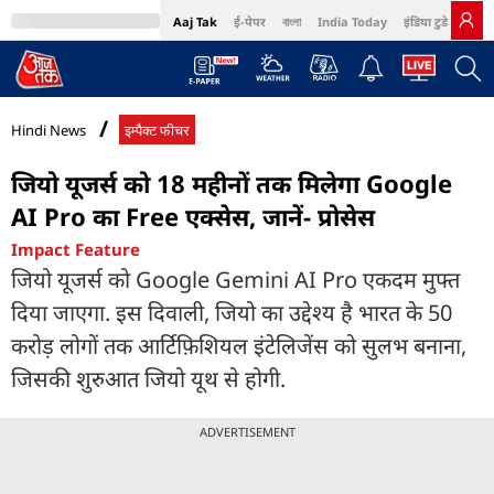
Aaj Tak
ई-पेपर
বাংলা
India Today
इंडिया टुडे हिंदी
MumbaiTak
BT Bazaar
Cosmopolitan
Harper's Bazaar
Northeast
Bri
Hindi News
इम्पैक्ट फीचर
जियो यूजर्स को 18 महीनों तक मिलेगा Google
AI Pro का Free एक्सेस, जानें- प्रोसेस
Impact Feature
जियो यूजर्स को Google Gemini AI Pro एकदम मुफ्त
दिया जाएगा. इस दिवाली, जियो का उद्देश्य है भारत के 50
करोड़ लोगों तक आर्टिफ़िशियल इंटेलिजेंस को सुलभ बनाना,
जिसकी शुरुआत जियो यूथ से होगी.
ADVERTISEMENT