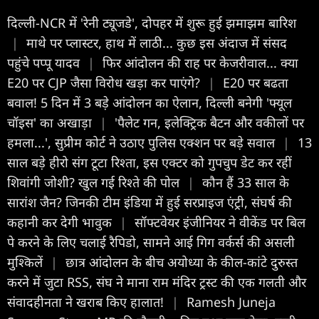
दिल्ली-NCR में 'रेनी ट्यूजडे', दोपहर में शुरू हुई झमाझम बारिश
|
माथे पर प्लास्टर, हाथ में लाठी... कुछ इस अंदाज में संसद
पहुंचे पप्पू यादव
|
फिर आंदोलन की राह पर केजरीवाल... क्या
E20 पर CJP जैसा विरोध खड़ा कर पाएंगे?
|
E20 पर बढता
बवाल! 5 दिन में 3 बड़े आंदोलन का ऐलान, दिल्ली बनेगी 'फ्यूल
चॉइस' का अखाड़ा
|
'पैलेट गन, इलेक्ट्रिक बैटन और वकीलों पर
हमला...', सुप्रीम कोर्ट ने उठाए पुलिस एक्शन पर बड़े सवाल
|
13
साल बड़े हीरो संग टूटा रिश्ता, इस एक्टर को गुपचुप डेट कर रहीं
शिवांगी जोशी? खुल गई रिश्ते की पोल
|
कौन हैं 33 साल के
सारांश जैन? जिनकी टीम इंडिया में हुई सरप्राइज एंट्री, संघर्ष की
कहानी कर देगी भावुक
|
सॉफ्टवेयर इंजीनियर ने वीकेंड पर बिल
पे करने के लिए चलाई रैपिडो, सामने आई गिग वर्कर्स की असली
मुश्किलें
|
छात्र आंदोलन के बीच अयोध्या के कील-कांटे दुरुस्त
करने में जुटा RSS, संघ ने माना राम मंदिर ट्रस्ट की एक गलती और
संवादहीनता ने खराब किए हालात!
|
Ramesh Juneja