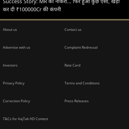
Success Story: MR की नौकरी... फिर हुआ कुछ ऐसा, खड़ी
कर दी ₹100000Cr की कंपनी
About us
Contact us
Advertise with us
Complaint Redressal
Investors
Rate Card
Privacy Policy
Terms and Conditions
Correction Policy
Press Releases
T&Cs for AajTak HD Contest