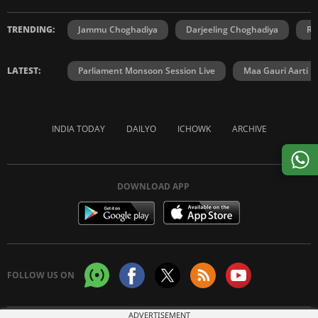
TRENDING:
Jammu Choghadiya
Darjeeling Choghadiya
Ra
LATEST:
Parliament Monsoon Session Live
Maa Gauri Aarti
INDIA TODAY
DAILYO
ICHOWK
ARCHIVE
DOWNLOAD APP
FOLLOW US ON
ADVERTISEMENT