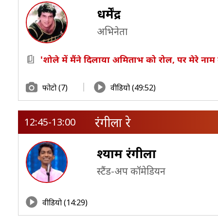
धर्मेंद्र
अभिनेता
'शोले में मैंने दिलाया अमिताभ को रोल, पर मेरे नाम क
फोटो (7)
वीडियो (49:52)
रंगीला रे
12:45-13:00
श्‍याम रंगीला
स्‍टैंड-अप कॉमेडियन
वीडियो (14:29)