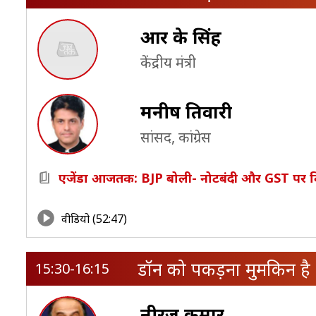
आर के सिंह
केंद्रीय मंत्री
मनीष तिवारी
सांसद, कांग्रेस
एजेंडा आजतक: BJP बोली- नोटबंदी और GST पर व
वीडियो (52:47)
डॉन को पकड़ना मुमकिन है
15:30-16:15
नीरज कुमार