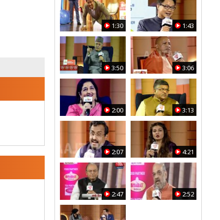
1:30
1:43
3:50
3:06
2:00
3:13
2:07
4:21
2:47
2:52