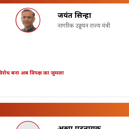
जयंत सिन्हा
नागरिक उड्डयन राज्य मंत्री
िरोध बना अब विपक्ष का जुमला
अरुप पटनायक