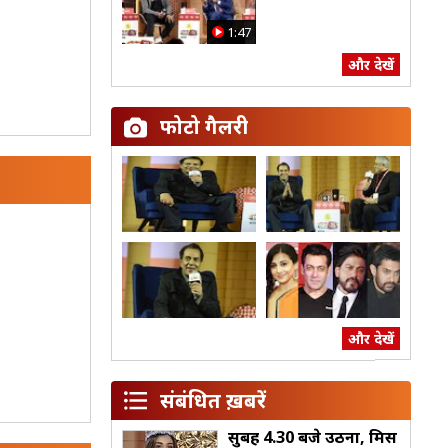
1:47
और देखें
फोटो गैलरी
और देखें
संबंध‍ित ख़बरें
सुबह 4.30 बजे उठना, मिस