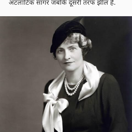
अटलांटिक सागर जबकि दूसरी तरफ झील है.