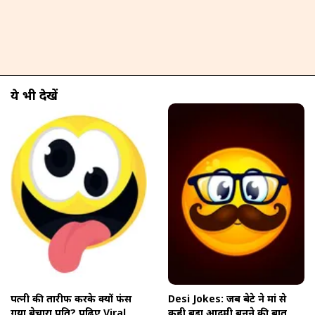
ये भी देखें
खुल रहा है
https://www.aajtak.in//visualstories/jokes/funny-chutkule-husband-wife-comedy-whatsapp-viral-latest-jokes-in-hindi-aijks-lbs-06072612-282879-07-07-2026?utm_source=cta&utm_medium=referral&utm_campaign=vs_cta
पत्नी की तारीफ करके क्यों फंस
Desi Jokes: जब बेटे ने मां से
गया बेचारा पति? पढ़िए Viral
कही बड़ा आदमी बनने की बात,