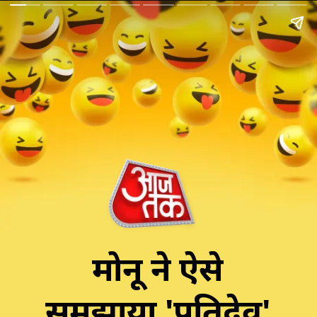
मोनू ने ऐसे
समझाया 'पतिदेव'