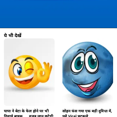
ये भी देखें
खुल रहा है
https://www.aajtak.in//visualstories/jokes/viral-chutkule-comedy-funny-whatsapp-latest-jokes-in-hindi-aijks-lbs-20042607-278974-20-04-2026?utm_source=cta&utm_medium=referral&utm_campaign=vs_cta
पापा ने बेटा के फेल होने पर भी
सोहन फंस गया एक बड़ी दुविधा में,
दिलाई बाइक..... वजह जान छूटेगी
पढ़ें Viral चुटकुले