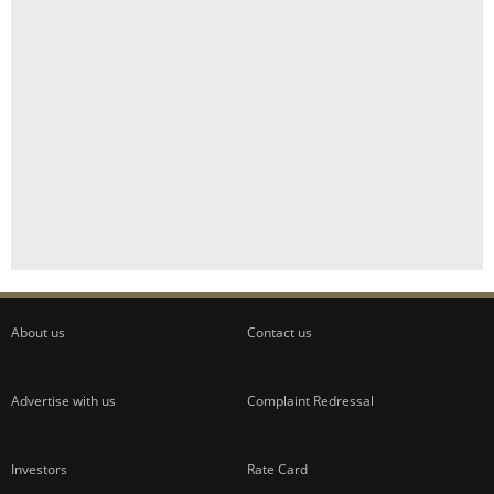
About us
Contact us
Advertise with us
Complaint Redressal
Investors
Rate Card