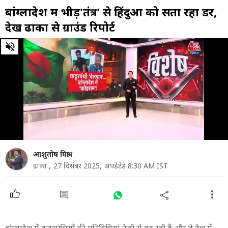
बांग्लादेश में भीड़'तंत्र' से हिंदुओं को सता रहा डर,
देखें ढाका से ग्राउंड रिपोर्ट
0
of
7
minutes,
3
seconds
आशुतोष मिश्रा
ढाका ,
27 दिसंबर 2025,
अपडेटेड 8:30 AM IST