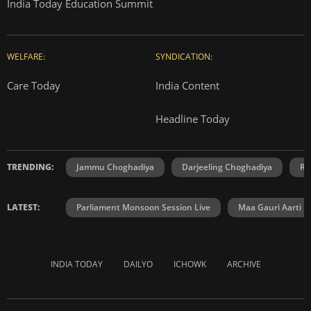
India Today Education Summit
WELFARE:
SYNDICATION:
Care Today
India Content
Headline Today
TRENDING:
Jammu Choghadiya
Darjeeling Choghadiya
Ra
LATEST:
Parliament Monsoon Session Live
Maa Gauri Aarti
INDIA TODAY
DAILYO
ICHOWK
ARCHIVE