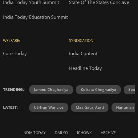
India Today Youth Summit
State Of The States Conclave
India Today Education Summit
WELFARE:
SYNDICATION:
Care Today
India Content
Headline Today
TRENDING:
Jammu Choghadiya
Kolkata Choghadiya
Sout
LATEST:
US-Iran War Live
Maa Gauri Aarti
Hanuman Ch
INDIA TODAY
DAILYO
ICHOWK
ARCHIVE