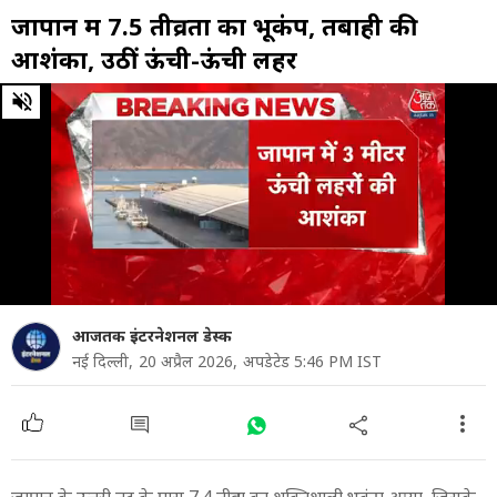
जापान में 7.5 तीव्रता का भूकंप, तबाही की
आशंका, उठीं ऊंची-ऊंची लहरें
0
of
2
minutes,
10
seconds
आजतक इंटरनेशनल डेस्क
नई दिल्ली,
20 अप्रैल 2026,
अपडेटेड 5:46 PM IST