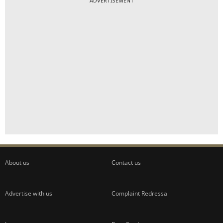
ADVERTISEMENT
About us
Contact us
Advertise with us
Complaint Redressal