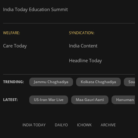
India Today Education Summit
WELFARE:
SYNDICATION:
Care Today
India Content
Headline Today
TRENDING:
Jammu Choghadiya
Kolkata Choghadiya
Sout
LATEST:
US-Iran War Live
Maa Gauri Aarti
Hanuman Ch
INDIA TODAY
DAILYO
ICHOWK
ARCHIVE