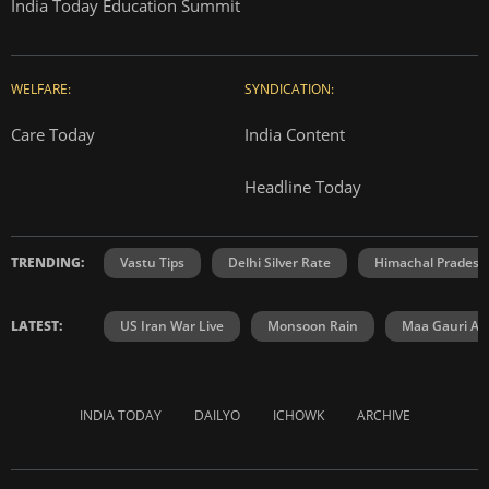
India Today Education Summit
WELFARE:
SYNDICATION:
Care Today
India Content
Headline Today
TRENDING:
Vastu Tips
Delhi Silver Rate
Himachal Prades
LATEST:
US Iran War Live
Monsoon Rain
Maa Gauri Aar
INDIA TODAY
DAILYO
ICHOWK
ARCHIVE