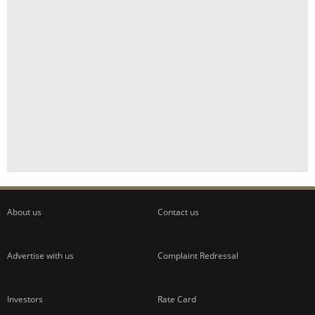
About us
Contact us
Advertise with us
Complaint Redressal
Investors
Rate Card