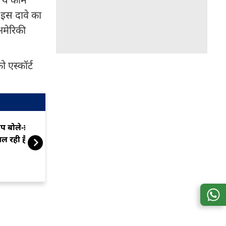
 इस दावे का
अमेरिकी
ो एस्कॉर्ट
्रंप बोले-ईरान से दोस्ताना बातचीत
Donald Trump 
ल रही है
दी आखिरी चेता