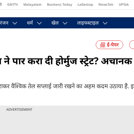
दी
GNTTV
Malayalam
Business Today
Lallantop
NewsTak
UPTak
st
Brides Today
Reader’s Digest
Astro Tak
Pakwan Gali
रंजन
धर्म
खेल
लाइफस्टाइल
े पार करा दी होर्मुज स्ट्रेट? अचानक 
पार कराकर वैश्विक तेल सप्लाई जारी रखने का अहम कदम उठाया है.
ADVERTISEMENT