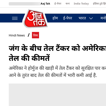
Aaj Tak
ई-पेपर
বাংলা
India Today
इंडिया टुडे हिं
MumbaiTak
BT Bazaar
Cosmopolitan
Harper's Bazaar
Northea
होम
ई-पेपर
भारत
मनो
Hindi News
विश्व
जंग के बीच तेल टैंकर को अमेरिका न
तेल की कीमतें
अमेरिका ने होर्मुज की खाड़ी में तेल टैंकर को सुरक्षित 
आने के तुरंत बाद तेल की कीमतों में भारी कमी आई है.