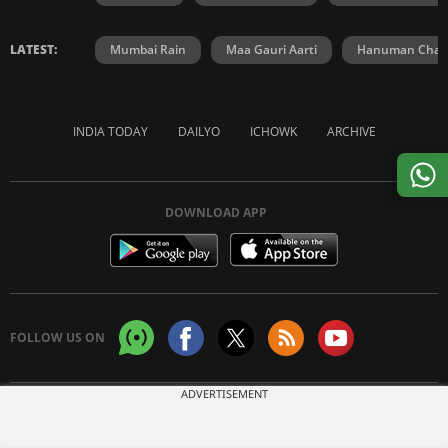
LATEST:
Mumbai Rain
Maa Gauri Aarti
Hanuman Chali
INDIA TODAY
DAILYO
ICHOWK
ARCHIVE
DOWNLOAD APP
FOLLOW US ON
ADVERTISEMENT
Copyright © 2026 Living Media India Limited. For reprint rights:
Syndications
Today