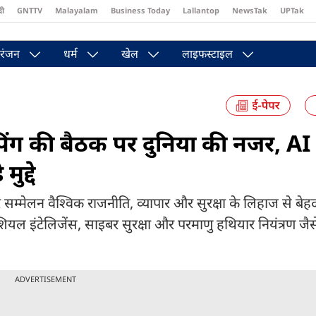
दी
GNTTV
Malayalam
Business Today
Lallantop
NewsTak
UPTak
st
Brides Today
Reader’s Digest
Astro Tak
Pakwan Gali
रंजन
धर्म
खेल
लाइफस्टाइल
ंग की बैठक पर दुनिया की नजर, AI 
ुद्दे
सम्मेलन वैश्विक राजनीति, व्यापार और सुरक्षा के लिहाज से बे
शियल इंटेलिजेंस, साइबर सुरक्षा और परमाणु हथियार नियंत्रण जै
ADVERTISEMENT