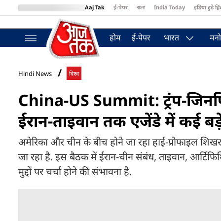
Aaj Tak
ई-पेपर
বাংলা
India Today
इंडिया टुडे हिं
MumbaiTak
BT Bazaar
Cosmopolitan
Harper's Bazaar
Northea
होम
ई-पेपर
भारत
मनो
Hindi News
विश्व
China-US Summit: ट्रंप-जिनपि
ईरान-ताइवान तक एजेंडे में कई बड़े म
अमेरिका और चीन के बीच होने जा रहा हाई-प्रोफाइल शिखर 
जा रहा है. इस बैठक में ईरान-चीन संबंध, ताइवान, आर्टिफि
मुद्दों पर चर्चा होने की संभावना है.