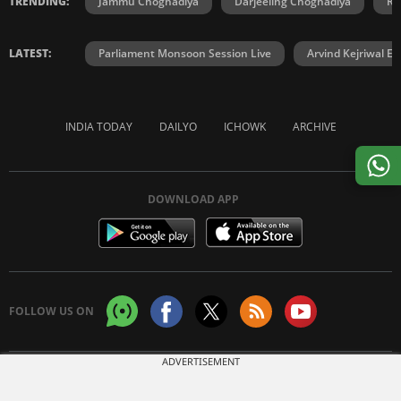
TRENDING:
Jammu Choghadiya
Darjeeling Choghadiya
Ra
LATEST:
Parliament Monsoon Session Live
Arvind Kejriwal E2
INDIA TODAY
DAILYO
ICHOWK
ARCHIVE
DOWNLOAD APP
FOLLOW US ON
ADVERTISEMENT
Copyright © 2026 Living Media India Limited. For reprint rights:
Syndications
Today