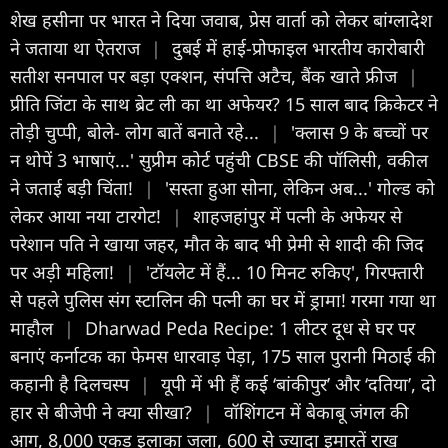
शेख हसीना पर भारत ने दिया जवाब, प्रेस वार्ता को लेकर बांग्लादेश
ने जताया था ऐतराज
|
दुबई में हाई-प्रोफाइल भारतीय कारोबारी
सतीश सनपाल पर बड़ा एक्शन, संपत्ति अटैच, बैंक खाते फ्रीज
|
प्रीत‍ि जिंटा के साथ ब्रेट ली का था अफेयर? 15 साल बाद क्रिकेटर ने
तोड़ी चुप्पी, बोले- लोग बातें बनाते रहे...
|
'क्लास 9 के बच्चों पर
न थोपें 3 भाषाएं...' सुप्रीम कोर्ट पहुंची CBSE की पॉलिसी, वकील
ने जताई बड़ी चिंता!
|
'सस्‍ता हुआ सोना, लेकिन अब...' गोल्‍ड को
लेकर आया नया टारगेट!
|
शाहजहांपुर में पत्नी के अफेयर से
परेशान पति ने खाया जहर, मौत के बाद भी प्रेमी से शादी की जिद
पर अड़ी महिला!
|
'टॉयलेट में हैं... 10 मिनट रुकिए', गिरफ्तारी
से पहले पुलिस संग स्टालिन की पत्नी का घर में ड्रामा! गरमा गया था
माहौल
|
Dharwad Peda Recipe: 1 लीटर दूध से घर पर
बनाएं कर्नाटक का फेमस धारवाड़ पेड़ा, 175 साल पुरानी मिठाई की
कहानी है दिलचस्प
|
यूपी में भी हैं कई ‘बांकीपुर’ और ‘दतिया’, दो
हार से बीजेपी ने क्या सीखा?
|
वॉशिंगटन में बेकाबू जंगल की
आग, 8,000 एकड़ इलाका जला, 600 से ज्यादा इमारतें राख