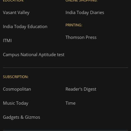
EDUCATION:
ONLINE SHOPPING:
Vasant Valley
India Today Diaries
PRINTING:
India Today Education
Thomson Press
ITMI
Campus National Aptitude test
SUBSCRIPTION:
Cosmopolitan
Reader's Digest
Music Today
Time
Gadgets & Gizmos