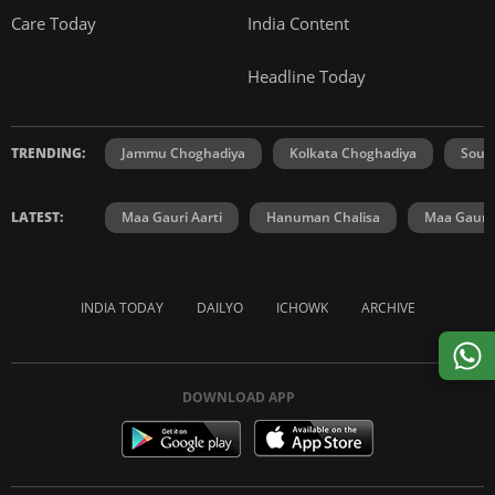
Care Today
India Content
Headline Today
TRENDING:
Jammu Choghadiya
Kolkata Choghadiya
Sout
LATEST:
Maa Gauri Aarti
Hanuman Chalisa
Maa Gauri 
INDIA TODAY
DAILYO
ICHOWK
ARCHIVE
DOWNLOAD APP