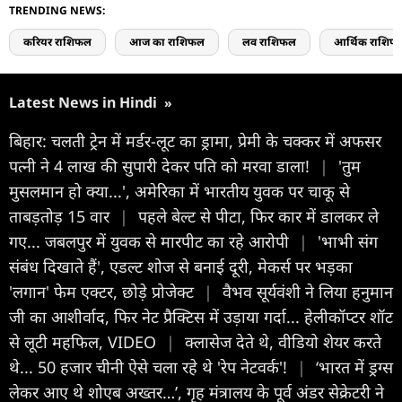
TRENDING NEWS:
करियर राशिफल
आज का राशिफल
लव राशिफल
आर्थिक राशिफ
Latest News in Hindi
»
बिहार: चलती ट्रेन में मर्डर-लूट का ड्रामा, प्रेमी के चक्कर में अफसर
पत्नी ने 4 लाख की सुपारी देकर पति को मरवा डाला!
|
'तुम
मुसलमान हो क्या...', अमेरिका में भारतीय युवक पर चाकू से
ताबड़तोड़ 15 वार
|
पहले बेल्ट से पीटा, फिर कार में डालकर ले
गए... जबलपुर में युवक से मारपीट का रहे आरोपी
|
'भाभी संग
संबंध दिखाते हैं', एडल्ट शोज से बनाई दूरी, मेकर्स पर भड़का
'लगान' फेम एक्टर, छोड़े प्रोजेक्ट
|
वैभव सूर्यवंशी ने लिया हनुमान
जी का आशीर्वाद, फ‍िर नेट प्रैक्ट‍िस में उड़ाया गर्दा... हेलीकॉप्टर शॉट
से लूटी महफ‍िल, VIDEO
|
क्लासेज देते थे, वीडियो शेयर करते
थे... 50 हजार चीनी ऐसे चला रहे थे 'रेप नेटवर्क'!
|
‘भारत में ड्रग्स
लेकर आए थे शोएब अख्तर…’, गृह मंत्रालय के पूर्व अंडर सेक्रेटरी ने