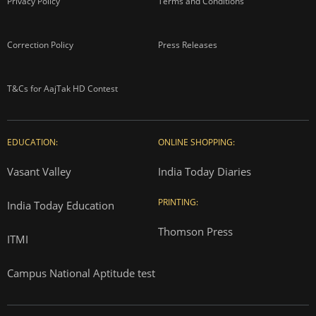
Privacy Policy
Terms and Conditions
Correction Policy
Press Releases
T&Cs for AajTak HD Contest
EDUCATION:
ONLINE SHOPPING:
Vasant Valley
India Today Diaries
PRINTING:
India Today Education
Thomson Press
ITMI
Campus National Aptitude test