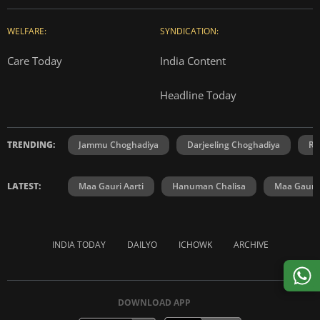
WELFARE:
SYNDICATION:
Care Today
India Content
Headline Today
TRENDING:
Jammu Choghadiya
Darjeeling Choghadiya
Ra
LATEST:
Maa Gauri Aarti
Hanuman Chalisa
Maa Gauri 
INDIA TODAY
DAILYO
ICHOWK
ARCHIVE
DOWNLOAD APP