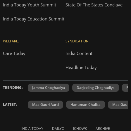
India Today Youth Summit
State Of The States Conclave
India Today Education Summit
WELFARE:
SYNDICATION:
Care Today
India Content
Headline Today
TRENDING:
Jammu Choghadiya
Darjeeling Choghadiya
Ra
LATEST:
Maa Gauri Aarti
Hanuman Chalisa
Maa Gauri 
INDIA TODAY
DAILYO
ICHOWK
ARCHIVE