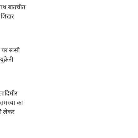
े साथ बातचीत
 7 शिखर
न पर रूसी
क्रेनी
व्लादिमीर
 समस्या का
को लेकर