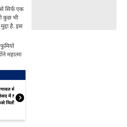
इसे सिर्फ एक
जो कुछ भी
ुद्दा है. इस
 फुमियो
ने महात्मा
गावत से विपक्षी खेमे में भूचाल,
.भारतीय नौसेना 
ंसद में NDA के 'मिशन 360' को
युद्धपोत, जानिए
ैसे मिली रफ्तार?
खासियत