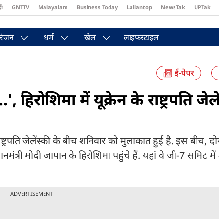
दी
GNTTV
Malayalam
Business Today
Lallantop
NewsTak
UPTak
st
Brides Today
Reader’s Digest
Astro Tak
रंजन
धर्म
खेल
लाइफस्टाइल
 हिरोशिमा में यूक्रेन के राष्ट्रपति जेले
 राष्ट्रपति जेलेंस्की के बीच शनिवार को मुलाकात हुई है. इस बीच, दोनो
रधानमंत्री मोदी जापान के हिरोशिमा पहुंचे हैं. यहां वे जी-7 समिट म
ADVERTISEMENT