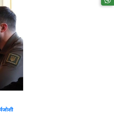
्मजोशी