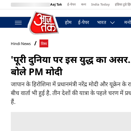
Aaj Tak
ई-पेपर
বাংলা
India Today
इंडिया टुडे हिं
MumbaiTak
BT Bazaar
Cosmopolitan
Harper's Bazaar
Northea
होम
ई-पेपर
भारत
मनो
Hindi News
विश्व
'पूरी दुनिया पर इस युद्ध का असर...',
बोले PM मोदी
जापान के हिरोशिमा में प्रधानमंत्री नरेंद्र मोदी और यूक्रेन के
बीच वार्ता भी हुई है. तीन देशों की यात्रा के पहले चरण में प्
हैं.