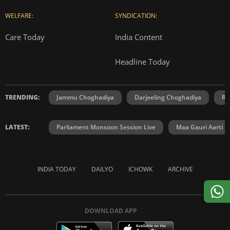
WELFARE:
SYNDICATION:
Care Today
India Content
Headline Today
TRENDING:
Jammu Choghadiya
Darjeeling Choghadiya
Ra
LATEST:
Parliament Monsoon Session Live
Maa Gauri Aarti
INDIA TODAY
DAILYO
ICHOWK
ARCHIVE
DOWNLOAD APP